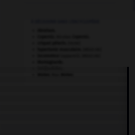
À DÉCOUVRIR DANS L'ENCYCLOPÉDIE
Abraham
.
Copernic
.
Nicolas
Copernic
.
criquet pélerin
.
[FAUNE]
hypertonie musculaire
.
[MÉDECINE]
locomoteur
(appareil).
[MÉDECINE]
Montagnards.
Seldjoukides
.
Weber
.
Max
Weber
.