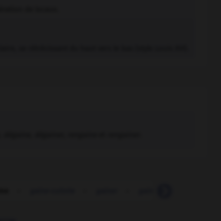
aération de locaux.
re, se rétrécissant du haut vers le bas (style Louis XVI).
,
dégaine, dégainer, rengaine
et
rengainer
.
ine
-
gaine-culotte
-
gainer
-
gainerie
-
gainier