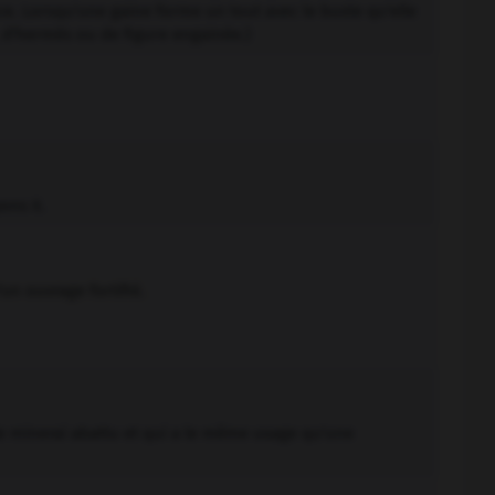
ce. Lorsqu'une gaine forme un tout avec le buste qu'elle
, d'hermès ou de figure engainée.)
ons X.
un ouvrage fortifié.
e minerai abattu et qui a le même usage qu'une