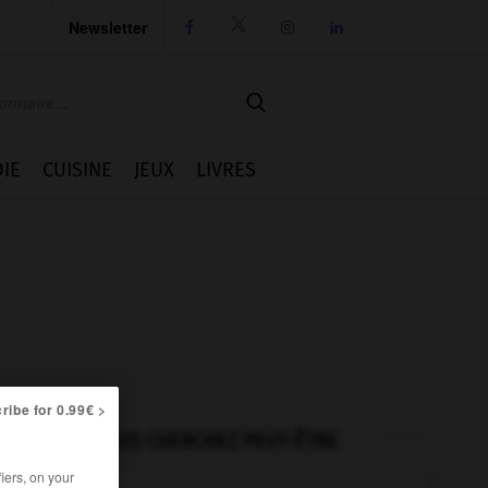
Newsletter




IE
CUISINE
JEUX
LIVRES
ribe for 0.99€ >
VOUS CHERCHEZ PEUT-ÊTRE
iers, on your