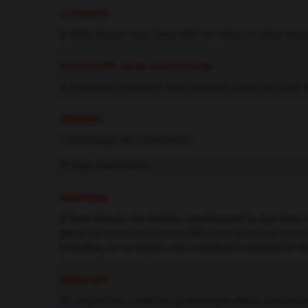
Armement
Tube d'acier vissé dans l'œil de l'obus et dans lequel
5.
Automobile, cycles et motocycles
Enveloppe tubulaire dans laquelle passe un câbl
6.
Bâtiment
Enveloppe de canalisation.
7.
Cage d'ascenseur.
8.
Botanique
Base élargie des feuilles, enveloppant la tige dans 
9.
gaine est charnue et comestible chez quelques ombell
d'écailles, ou tuniques, elle constitue l'essentiel du b
Beaux-arts
Support en matériau quelconque allant s'amincissa
10.