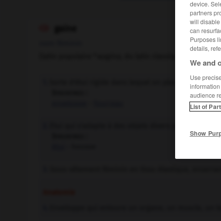
device. Sel
partners pr
will disabl
gaine

can resurfa
Purposes li
nom féminin
details, ref
(latin populaire *
wagina,
du latin classique
vagina
)
We and o
Use precise 
Sorte d'étui rigide dans lequel on place un instrum
1.
information
Synonymes :
audience r
enveloppe
-
fourreau
List of Par
Étui qui s'adapte à des objets divers pour les proté
2.
Show Pur
Synonymes :
étui
- housse
Sous-vêtement féminin en tissu élastique, enserrant l
3.
Anatomie
Enveloppe qui entoure un organe, un muscle, un te
4.