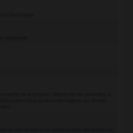
 se fixe la fusée.
e de commande.
une partie de sa longueur. (Mince chez les graminées, la
ifères [fenouil] et surtout chez l'oignon, où, formée
ulbe.)
nt de haut en bas et sur lequel on pose des bustes, des