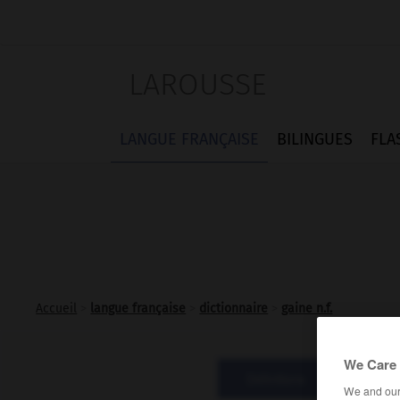
LAROUSSE
LANGUE FRANÇAISE
BILINGUES
FLA
Accueil
>
langue française
>
dictionnaire
>
gaine n.f.
We Care 
Définitions
Expre
We and ou