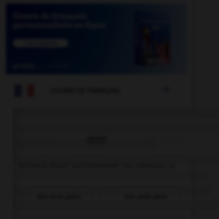

COURS DE FRANÇAIS
QUIZ
Athéna était surnommée «la déesse...»
aux yeux pairs
aux yeux pers