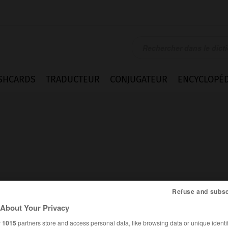
SHCARDS
TRADUCTEUR
CONJUGATEUR
ENCYCLOPÉD
Refuse and subsc
About Your Privacy
ssions
Difficultés
r
1015
partners store and access personal data, like browsing data or unique identif