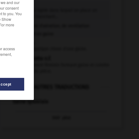
r we and our
gaine n.f.
our consent
Sorte d'étui rigide dans lequel on place un
t to you. You
instrument tranchant...
he Show
 For more
Gaine d'aération, de ventilation
Pied en gaine
gainer v.t.
/or access
Recouvrir quelque chose d'une gaine.
rement,
gaine-culotte n.f.
Sous-vêtement féminin formant gaine et culotte
en une seule pièce.
Accept
AUTRES TRADUCTIONS
Gaine synoviale
Voir
plus