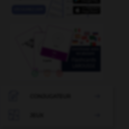

CONJUGATEUR

-
gainier
-
gaillet
-
gailletin
-
gaillette
-
gain
-

JEUX
