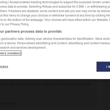
ecting I Accept enables tracking technologies to support the purposes shown unde
ocess data to provide. Selecting Refuse and subscribe for 0.99€ > or withdrawing y
e them. If trackers are disabled, some content and ads you see may not be as relevan
ce this menu to change your choices or withdraw consent at any time by clicking t
nk on the bottom of the webpage. Your choices will have effect within our Website.
er to our Privacy Policy.
ur partners process data to provide:
geolocation data. Actively scan device characteristics for identification. Store and
ent tranchant ; fourreau.
 on a device. Personalised advertising and content, advertising and content measu
esearch and services development.
tners (vendors)
ger :
Gaine de parapluie.
poses
I 
a taille et les hanches, destiné à affiner la silhouette.
ndon, etc.