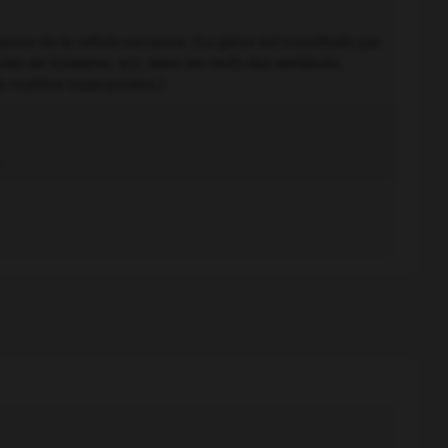
'axone de la cellule nerveuse. (La gaine est constituée par
lules de Schwann, qui, dans les nerfs des vertébrés,
e myéline superposées.)
.