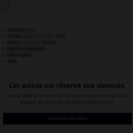

Cent-Jours
(les).
Crimée
(guerre de) [1854-1856].
Dumas
.
Alexandre
Dumas
.
l'opinion (publique).
Mérovingiens
.
ONU
.
tourisme.
Westphalie
(traités de).