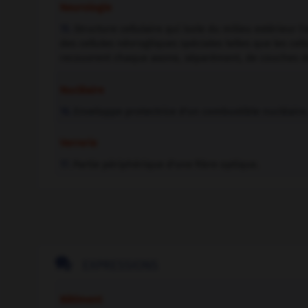
Neurologie
Structure cellulaire qui isole du milieu extérieur l
15.
des cellules névrogliques spéciales telles que les cel
recouvrent chaque axone, séparément, de couches d
Nucléaire
Enveloppe protectrice d'un combustible nucléaire
16.
Verrerie
Partie périphérique d'une fibre optique.
17.

EXPRESSIONS
Bâtiment