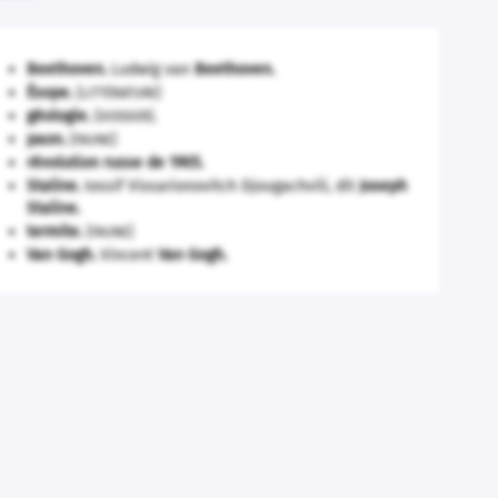
Beethoven
.
Ludwig van
Beethoven
.
Ésope
.
[LITTÉRATURE]
géologie.
.
[DOSSIER]
paon
.
[FAUNE]
révolution russe de 1905
.
Staline
.
Iossif Vissarionovitch Djougachvili, dit
Joseph
Staline
.
termite
.
[FAUNE]
Van Gogh
.
Vincent
Van Gogh
.