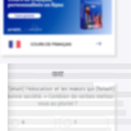

COURS DE FRANÇAIS
QUIZ
« C'[était] l'éducation et les mœurs qui [faisait]
la bonne société. » Combien de verbes mettez-
vous au pluriel ?
0
1