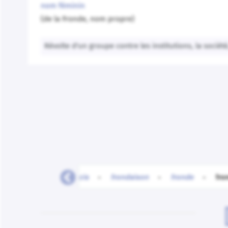
nom féminin
(de la Fronde, nom propre)
Révolte d'un groupe contre les institutions, la société,
-
froncine
-
froncis
-
frondaison
-
fronde
-
fro