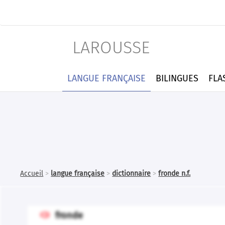
LAROUSSE
LANGUE FRANÇAISE
BILINGUES
FLA
Accueil
>
langue française
>
dictionnaire
>
fronde n.f.
fronde
