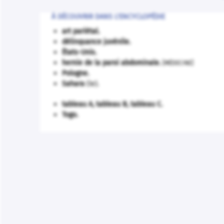
À DÉCOUVRIR DANS L'ENCYCLOPÉDIE
art pariétal.
délinquance juvénile.
États-Unis
.
hernie de la paroi abdominale
.
[MÉDECINE]
Pologne
.
Sahara
(le).
tableau A, tableau B, tableau C.
Togo
.