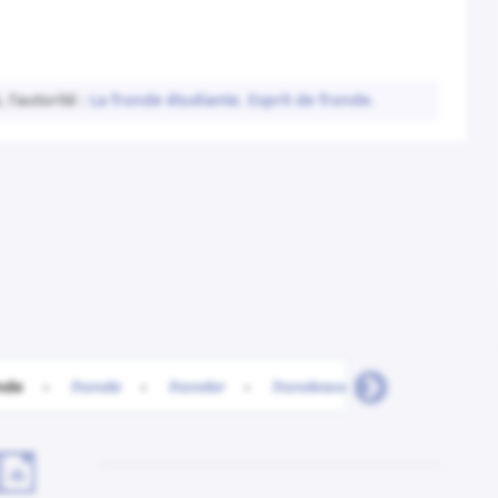
 l'autorité :
La fronde étudiante.
Esprit de fronde.
nde
-
fronde
-
fronder
-
frondescent
-
frondeur
