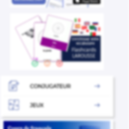

CONJUGATEUR


JEUX
