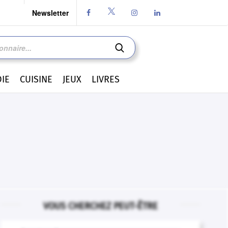
Newsletter




IE
CUISINE
JEUX
LIVRES
VOUS CHERCHEZ PEUT-ÊTRE