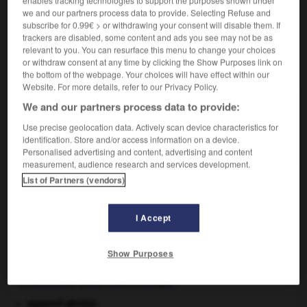
enables tracking technologies to support the purposes shown under
vigueur.)
we and our partners process data to provide. Selecting Refuse and
subscribe for 0.99€ > or withdrawing your consent will disable them. If
trackers are disabled, some content and ads you see may not be as
relevant to you. You can resurface this menu to change your choices
or withdraw consent at any time by clicking the Show Purposes link on
VOUS CHERCHEZ PEUT-ÊTRE
the bottom of the webpage. Your choices will have effect within our
Website. For more details, refer to our Privacy Policy.
We and our partners process data to provide:
framboisier n.m.
Sous-arbrisseau (rosacée) sauvage ou cultivé,
Use precise geolocation data. Actively scan device characteristics for
voisin de la ronce, à...
identification. Store and/or access information on a device.
Personalised advertising and content, advertising and content
measurement, audience research and services development.
List of Partners (vendors)
se
-
framboiser
-
framboisier
-
framée
-
framiré
I Accept

Show Purposes
À DÉCOUVRIR DANS L'ENCYCLOPÉDIE
appareil génital.