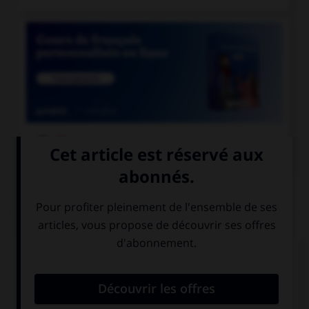

COURS DE FRANÇAIS
QUIZ
Ces trois mots se terminent par le son [cie] ;
lequel prend un « c » et non un « t » dans la
syllabe finale ?