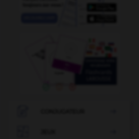

CONJUGATEUR


JEUX
