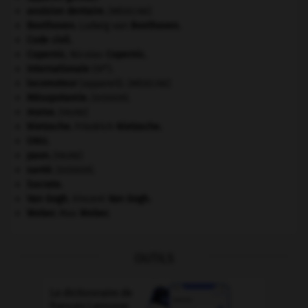
avulsion dentaire
.
[MÉDECINE]
Beethoven
.
Ludwig van
Beethoven
.
Code civil.
Copernic
.
Nicolas
Copernic
.
e
Internationale
(III
).
locomoteur
(appareil).
[MÉDECINE]
Mésopotamie
.
.
[DOSSIER]
morse
.
[FAUNE]
Nietzsche
.
Friedrich
Nietzsche
.
ONU
.
paon
.
[FAUNE]
santé.
.
[DOSSIER]
Socrate
.
Van Gogh
.
Vincent
Van Gogh
.
Weber
.
Max
Weber
.
OUTILS