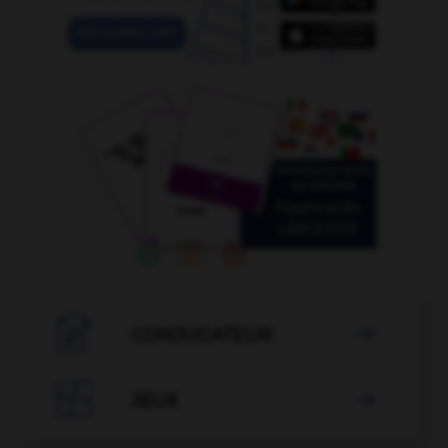

CONJUGATEUR


JEUX
