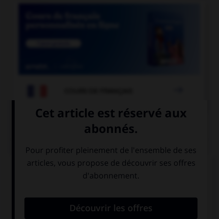

COURS DE FRANÇAIS
QUIZ
« Les équipes [grecque] et [turque] se sont
affrontées. » Où faut-il mettre un « s » ?
à « grecque »
aux deux
mais pas à
adjectifs