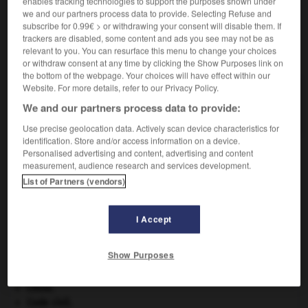
enables tracking technologies to support the purposes shown under
we and our partners process data to provide. Selecting Refuse and
subscribe for 0.99€ > or withdrawing your consent will disable them. If
trackers are disabled, some content and ads you see may not be as
relevant to you. You can resurface this menu to change your choices
VOUS CHERCHEZ PEUT-ÊTRE
or withdraw consent at any time by clicking the Show Purposes link on
the bottom of the webpage. Your choices will have effect within our
Website. For more details, refer to our Privacy Policy.
forniquer v.i.
We and our partners process data to provide:
Commettre le péché de fornication.
Use precise geolocation data. Actively scan device characteristics for
identification. Store and/or access information on a device.
Personalised advertising and content, advertising and content
measurement, audience research and services development.
eur
-
fornication
-
forniquer
-
fornix
-
fors
-
f
List of Partners (vendors)

I Accept
À DÉCOUVRIR DANS L'ENCYCLOPÉDIE
Show Purposes
Cent-Jours
(les).
Chine
.
Code civil.