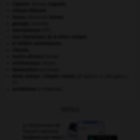
Copernic
.
Nicolas
Copernic
.
critique littéraire.
Dumas
.
Alexandre
Dumas
.
géologie.
.
[DOSSIER]
e
Internationale
(III
).
Jeux Olympiques de la Grèce antique
.
le théâtre contemporain.
Lituanie
.
martin-pêcheur
.
[FAUNE]
ornithorynque
.
[FAUNE]
Restauration
(seconde).
Rome antique : l'Empire romain
.
[27 avant J.-C.-476 après J.-
C.]
surréalisme.
[LITTÉRATURE]
OUTILS