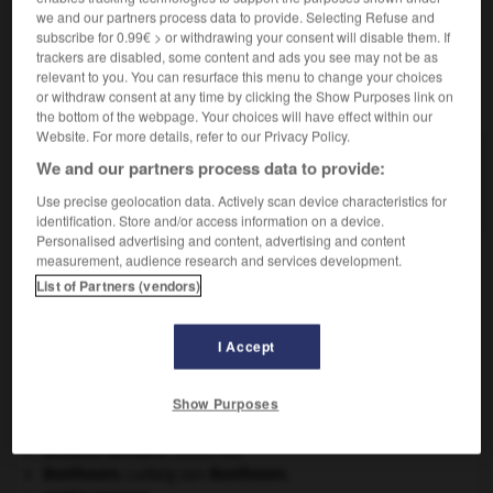
pour y faire d'éventuelles retouches.
we and our partners process data to provide. Selecting Refuse and
subscribe for 0.99€ > or withdrawing your consent will disable them. If
trackers are disabled, some content and ads you see may not be as
relevant to you. You can resurface this menu to change your choices
or withdraw consent at any time by clicking the Show Purposes link on
VOUS CHERCHEZ PEUT-ÊTRE
the bottom of the webpage. Your choices will have effect within our
Website. For more details, refer to our Privacy Policy.
essayage n.m.
We and our partners process data to provide:
Action d'essayer quelque chose.
Use precise geolocation data. Actively scan device characteristics for
identification. Store and/or access information on a device.
Personalised advertising and content, advertising and content
measurement, audience research and services development.
List of Partners (vendors)
rtage
-
essarter
-
essayage
-
essayer
-
essayeur
I Accept

Show Purposes
À DÉCOUVRIR DANS L'ENCYCLOPÉDIE
avulsion dentaire
.
[MÉDECINE]
Beethoven
.
Ludwig van
Beethoven
.