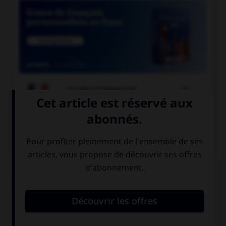

COURS DE FRANÇAIS
QUIZ
Pour les mots « sandwich » ou « match », quel
pluriel faut-il utiliser de préférence en français ?
sandwiches et
sandwichs et
matches
matchs