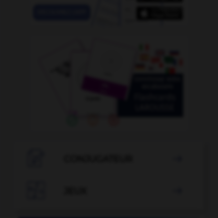

CONJUGATEUR


JEUX
