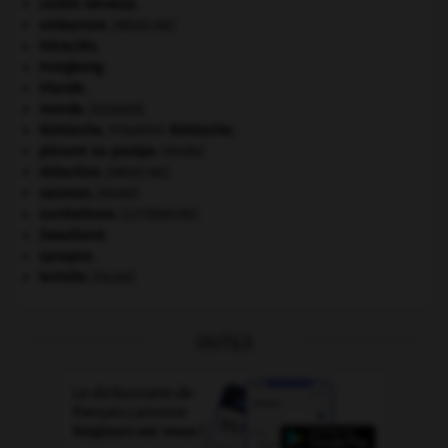
centre nerveux.
embarrure
.
[MÉDECINE]
Héraclès
.
Hongkong
.
Irlande
.
monde.
.
[DOSSIER]
Nietzsche
.
Friedrich
Nietzsche
.
pieuvre ou poulpe
.
[FAUNE]
réduction
.
[MÉDECINE]
saumon
.
[FAUNE]
surréalisme.
[LITTÉRATURE]
Swaziland
.
synapse.
termite
.
[FAUNE]
OUTILS