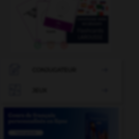

CONJUGATEUR


JEUX
