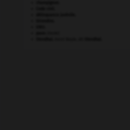
champignon.
Code civil.
délinquance juvénile.
Girondins
.
ONU
.
paon
.
[FAUNE]
Stendhal
.
Henri Beyle, dit
Stendhal
.