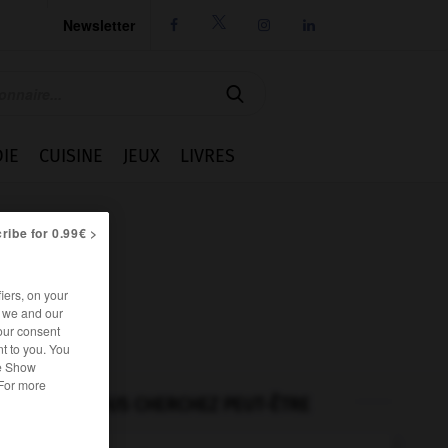
Newsletter




IE
CUISINE
JEUX
LIVRES
ribe for 0.99€ >
iers, on your
r we and our
our consent
t to you. You
he Show
 For more
VOUS CHERCHEZ PEUT-ÊTRE