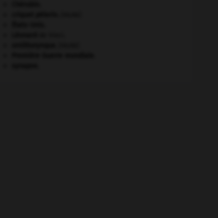
Chérubin
.
criquet pélerin
.
[FAUNE]
États-Unis
.
Léonard
de Vinci.
ornithorynque
.
[FAUNE]
Première Guerre mondiale
.
synapse.