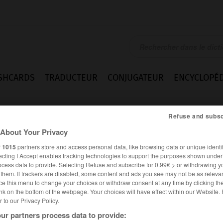
SHCARDS
TRADUCTEUR
CONJUGATEUR
ENCYCLOPÉD
Refuse and subsc
About Your Privacy
r
1015
partners store and access personal data, like browsing data or unique identif
ecting I Accept enables tracking technologies to support the purposes shown unde
ocess data to provide. Selecting Refuse and subscribe for 0.99€ > or withdrawing y
e them. If trackers are disabled, some content and ads you see may not be as relevan
ce this menu to change your choices or withdraw consent at any time by clicking t
nk on the bottom of the webpage. Your choices will have effect within our Website.
er to our Privacy Policy.
ur partners process data to provide: