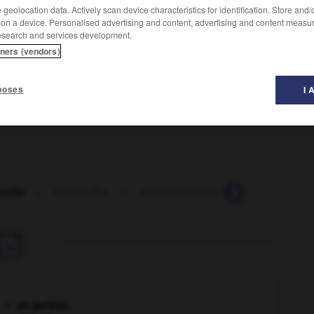
geolocation data. Actively scan device characteristics for identification. Store and
 on a device. Personalised advertising and content, advertising and content measu
esearch and services development.
tners (vendors)
poses
I 
uille
-
embrouiller
-
embroussaillement
-
embroussai

art pariétal.