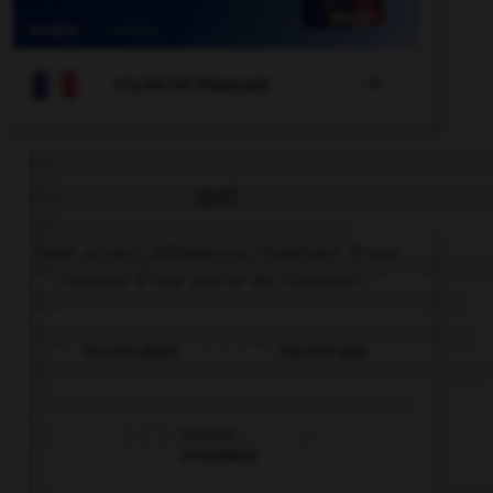

COURS DE FRANÇAIS
QUIZ
Quel accent différencie l'habitant d'une
colonie d'une partie de l'intestin ?
l'accent grave
l'accent aigu
l'accent
circonflexe