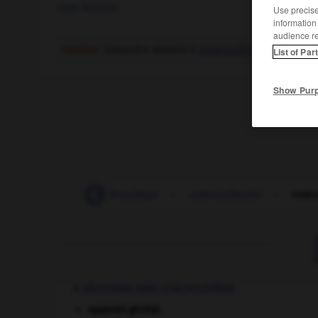
nom féminin
Use precise 
information
audience r
Familier.
Désordre destiné à
embrouiller
, à tromper.
List of Par
Show Pur
embrocher
-
embrouillage
-
embrouillamini
-
embro
À DÉCOUVRIR DANS L'ENCYCLOPÉDIE
appareil génital.