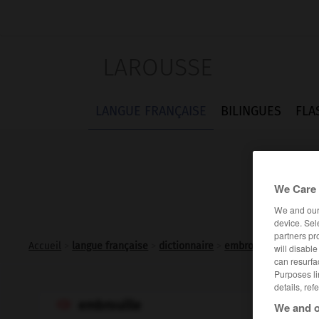
LAROUSSE
LANGUE FRANÇAISE
BILINGUES
FLA
We Care 
We and ou
device. Sel
partners pr
Accueil
>
langue française
>
dictionnaire
>
embrouille n.f.
will disabl
can resurfa
Purposes li
details, ref
embrouille

We and o