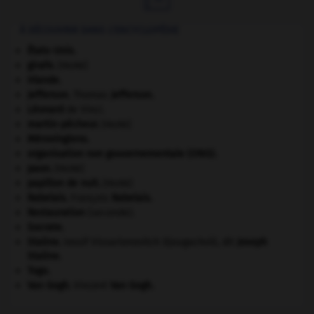
À DÉCOUVRIR DANS L'ENCYCLOPÉDIE
États-Unis
.
girafe
.
[FAUNE]
Irlande
.
Jefferson
.
Thomas
Jefferson
.
Léonard
de Vinci.
martin-pêcheur
.
[FAUNE]
Mérovingiens
.
organisation non gouvernementale (ONG).
paon
.
[FAUNE]
papillon de nuit
.
[FAUNE]
Rabelais
.
François
Rabelais
.
Restauration
(seconde).
Socrate
.
Staline
.
Iossif Vissarionovitch Djougachvili, dit
Joseph
Staline
.
Togo
.
Van Gogh
.
Vincent
Van Gogh
.