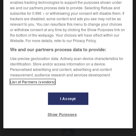
enables tracking technologies to support the purposes shown under
VOUS CHERCHEZ PEUT-ÊTRE
we and our partners process data to provide. Selecting Refuse and
subscribe for 0.99€ > or withdrawing your consent will disable them. If
trackers are disabled, some content and ads you see may not be as
désorientation n.f.
relevant to you. You can resurface this menu to change your choices
or withdraw consent at any time by clicking the Show Purposes link on
Action de désorienter ; fait d'être désorienté.
the bottom of the webpage. Your choices will have effect within our
Désorientation spatiale
Website. For more details, refer to our Privacy Policy.
We and our partners process data to provide:
Use precise geolocation data. Actively scan device characteristics for
identification. Store and/or access information on a device.

EXPRESSIONS
Personalised advertising and content, advertising and content
measurement, audience research and services development.
Désorientation spatiale,
perte de la capacité à
List of Partners (vendors)
reconnaître et à utiliser les relations spatiales abstraites
ou à s'orienter dans des lieux familiers.
I Accept
Show Purposes
-
désorganiser
-
désorientation
-
désorienter
-
dé
