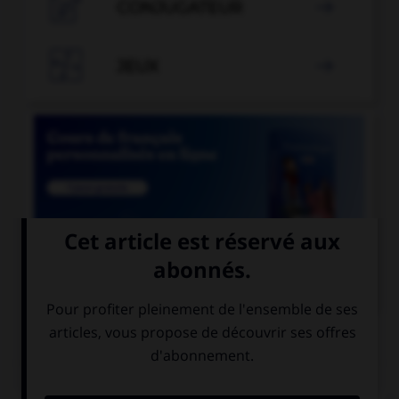

CONJUGATEUR


JEUX


COURS DE FRANÇAIS
QUIZ