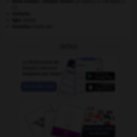
Rome antique : l'Empire romain
.
[27 avant J.-C.-476 après J.-
C.]
sionisme.
tigre
.
[FAUNE]
Versailles
(traité de).
OUTILS