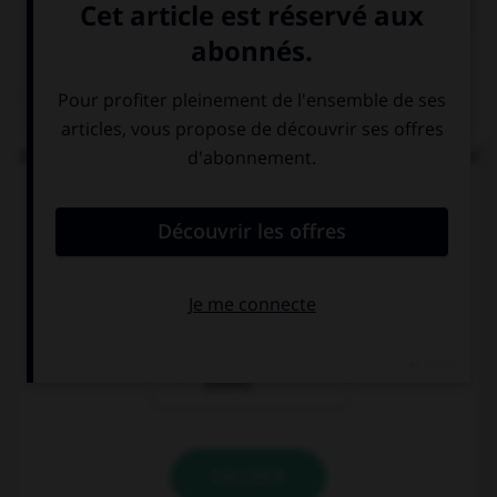
QUIZ
Parmi ces locutions, laquelle comporte un adjectif
s'accordant en nombre avec le nom ?
des papiers
des papiers
[bulle]
[buvard]
des papiers
[bible]
VALIDER