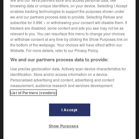
1013
pose
-
repose
browsing data or unique identifiers, on your device. Selecting I Accept
enables tracking technologies to support the purposes shown under
we and our partners process data to provide. Selecting Refuse and
subscribe for 0.99€ > or withdrawing your consent will disable them. If
trackers are disabled, some content and ads you see may not be as
relevant to you. You can resurface this menu to change your choices
VOUS CHERCHEZ PEUT-ÊTRE
or withdraw consent at any time by clicking the Show Purposes link on
the bottom of the webpage. Your choices will have effect within our
Website. For more details, refer to our Privacy Policy.
dépose n.f.
We and our partners process data to provide:
Action d'enlever ce qui était posé, fixé en vue d'un...
Use precise geolocation data. Actively scan device characteristics for
déposer v.t.
identification. Store and/or access information on a device.
Mettre, placer, poser quelque part quelque chose
Personalised advertising and content, advertising and content
que l'on portait.
measurement, audience research and services development.
déposer v.t.
List of Partners (vendors)
Affirmer quelque chose comme témoignage, dire en
faisant une déposition.
I Accept
déposer v.t.
Enlever quelque chose de l'endroit où il était posé,
Show Purposes
installé, fixé.