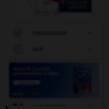

CONJUGATEUR


JEUX


COURS DE FRANÇAIS