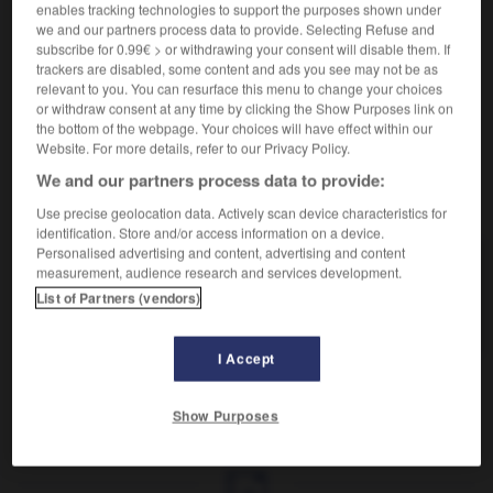
Peine politique perpétuelle, afflictive et infamante,
2.
enables tracking technologies to support the purposes shown under
exilant le condamné dans un lieu déterminé. (Elle fut
we and our partners process data to provide. Selecting Refuse and
subscribe for 0.99€ > or withdrawing your consent will disable them. If
remplacée en 1960 par la
détention criminelle
.)
trackers are disabled, some content and ads you see may not be as
Synonymes :
relevant to you. You can resurface this menu to change your choices
bannissement
-
relégation
- transportation
(vieux)
or withdraw consent at any time by clicking the Show Purposes link on
the bottom of the webpage. Your choices will have effect within our
Website. For more details, refer to our Privacy Policy.
We and our partners process data to provide:
VOUS CHERCHEZ PEUT-ÊTRE
Use precise geolocation data. Actively scan device characteristics for
identification. Store and/or access information on a device.
Personalised advertising and content, advertising and content
déportation n.f.
measurement, audience research and services development.
Transfert et internement dans un camp de
List of Partners (vendors)
concentration situé dans...
I Accept
Show Purposes
t
-
déportance
-
déportation
-
déporté
-
déporte
