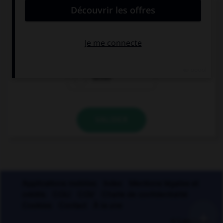
De quel verbe est dérivé l'adjectif « seyant » ?
seoir
seyer
seiller
VALIDER
Applications mobiles
Index
Mentions légales et
crédits
CGU
CGV
Charte de confidentialité
Cookies
Contact
À la une
+
© Larousse