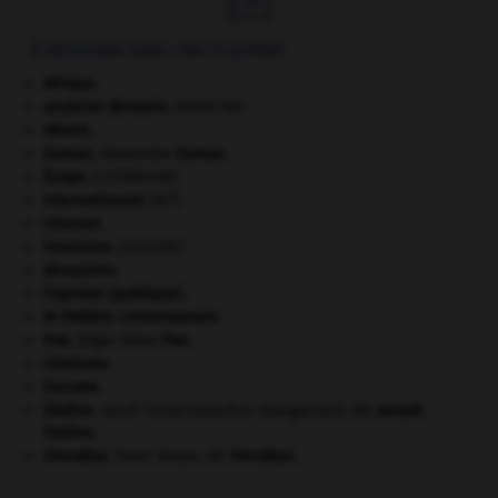
À DÉCOUVRIR DANS L'ENCYCLOPÉDIE
Afrique
.
avulsion dentaire
.
[MÉDECINE]
désert.
Dumas
.
Alexandre
Dumas
.
Ésope
.
[LITTÉRATURE]
e
Internationale
(III
).
Internet
.
invasions.
[HISTOIRE]
Jérusalem
.
l'opinion (publique).
le théâtre contemporain.
Poe
.
Edgar Allan
Poe
.
sionisme.
Socrate
.
Staline
.
Iossif Vissarionovitch Djougachvili, dit
Joseph
Staline
.
Stendhal
.
Henri Beyle, dit
Stendhal
.