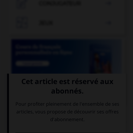

CONJUGATEUR


JEUX


COURS DE FRANÇAIS
QUIZ