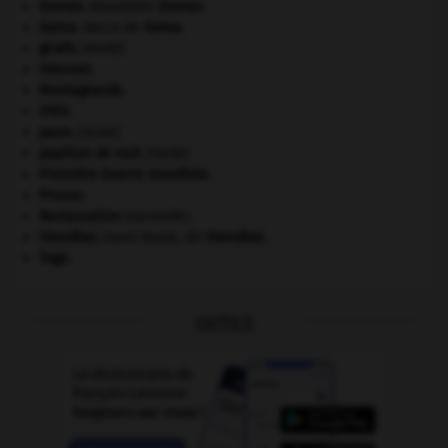
Dumas
.
Alexandre
Dumas
.
Gama
.
Vasco de
Gama
.
girafe
.
[FAUNE]
Internet
.
Montagnards.
ONU
.
paon
.
[FAUNE]
papillon de nuit
.
[FAUNE]
Première Guerre mondiale
.
Prusse
.
Restauration
(seconde).
Stendhal
.
Henri Beyle, dit
Stendhal
.
Togo
.
OUTILS