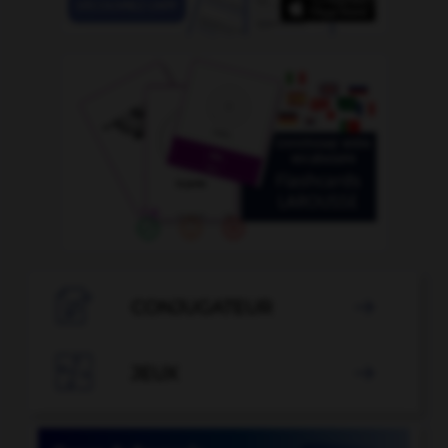

CONJUGATEUR


JEUX
