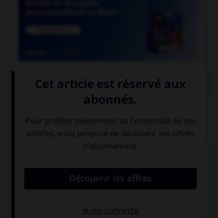

COURS DE FRANÇAIS
QUIZ
Que signifie le radical grec « lith », présent dans
des mots comme « néolithique » ou
« coprolithe » ?
époque
pierre