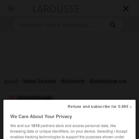
LAROUSSE

Toggle
navigation

Accueil
>
langue française
>
dictionnaire
>
démastiquage n.m.
démastiquage

ou
Refuse and subscribe for 0.99€ >
démasticage

We Care About Your Privacy
nom masculin
We and our
1015
partners store and access personal data, like
browsing data or unique identifiers, on your device. Selecting I Accept
Action de
démastiquer
.
enables tracking technologies to support the purposes shown under