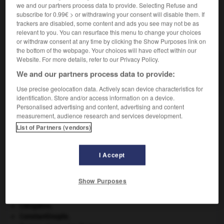
we and our partners process data to provide. Selecting Refuse and
subscribe for 0.99€ > or withdrawing your consent will disable them. If
trackers are disabled, some content and ads you see may not be as
relevant to you. You can resurface this menu to change your choices
VOUS CHERCHEZ PEUT-ÊTRE
or withdraw consent at any time by clicking the Show Purposes link on
the bottom of the webpage. Your choices will have effect within our
Website. For more details, refer to our Privacy Policy.
démastiquage n.m.
We and our partners process data to provide:
Action de démastiquer.
Use precise geolocation data. Actively scan device characteristics for
identification. Store and/or access information on a device.
Personalised advertising and content, advertising and content
measurement, audience research and services development.
démassifier
-
démastiquage, démasticage
-
démastiquer
List of Partners (vendors)

I Accept
Show Purposes
À DÉCOUVRIR DANS L'ENCYCLOPÉDIE
Aliénor d'Aquitaine
.
Cléopâtre
.
Constantinople
.