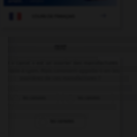

COURS DE FRANÇAIS
QUIZ
Un « canut » est un ouvrier des manufactures
de soie à Lyon. Mais comment appelle-t-on les
ouvrières de ces manufactures ?
les canuses
les canutes
les carnutes