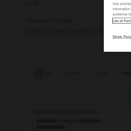
adjectif
Use precise 
information
audience r
Recouvert de
croûtes
.
1.
List of Par
Se dit d'un animal de boucherie dont le corps est 
2.
Show Pur
-
croûtage
-
croûte
-
croûtelle
-
croûter
-
croû
À DÉCOUVRIR DANS L'ENCYCLOPÉDIE
Beethoven
.
Ludwig van
Beethoven
.
Constantinople
.