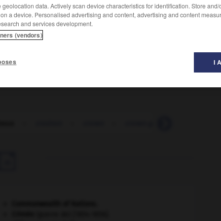
geolocation data. Actively scan device characteristics for identification. Store and
 on a device. Personalised advertising and content, advertising and content measu
esearch and services development.
tners (vendors)
recouvert d'une épaisse couche de graisse.
poses
I 
teux
-
croûton
-
crown
-
crown-gall
-
système_C

Commonwealth of Nations
.
Crimée
(guerre de) [1854-1856].