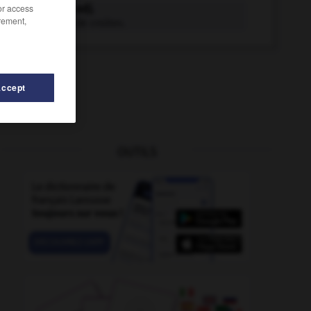
croûteux adj.
/or access
rement,
Recouvert de croûtes.
Accept
OUTILS
row
-
croyable
-
croustiller
-
croûtage
-
croûte