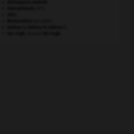
délinquance juvénile.
e
Internationale
(III
).
ONU
.
Restauration
(seconde).
tableau A, tableau B, tableau C.
Van Gogh
.
Vincent
Van Gogh
.