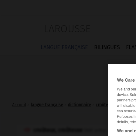
LAROUSSE
LANGUE FRANÇAISE
BILINGUES
FLA
We Care 
We and ou
device. Sel
partners pr
Accueil
>
langue française
>
dictionnaire
>
croûteux adj.
will disabl
can resurfa
Purposes li
details, ref
croûteux, croûteuse
We and o
crouteux
, 

(Réf. ortho.