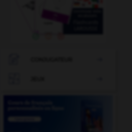

CONJUGATEUR


JEUX
