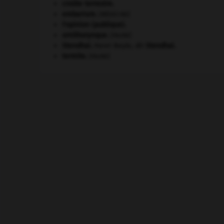
croûte terrestre.
embarrure
.
[MÉDECINE]
l'opinion (publique).
ornithorynque
.
[FAUNE]
Stendhal
.
Henri Beyle, dit
Stendhal
.
termite
.
[FAUNE]