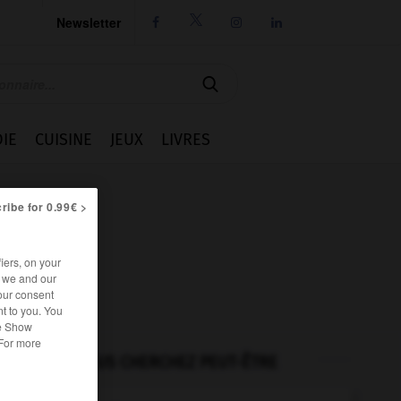
Newsletter




IE
CUISINE
JEUX
LIVRES
ribe for 0.99€ >
iers, on your
r we and our
our consent
t to you. You
he Show
 For more
VOUS CHERCHEZ PEUT-ÊTRE