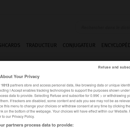
SHCARDS
TRADUCTEUR
CONJUGATEUR
ENCYCLOPÉD
Refuse and subsc
About Your Privacy
r
1013
partners store and access personal data, like browsing data or unique identif
ecting I Accept enables tracking technologies to support the purposes shown unde
ocess data to provide. Selecting Refuse and subscribe for 0.99€ > or withdrawing y
e them. If trackers are disabled, some content and ads you see may not be as relevan
ce this menu to change your choices or withdraw consent at any time by clicking t
nk on the bottom of the webpage. Your choices will have effect within our Website.
er to our Privacy Policy.
ur partners process data to provide:
crouteuse
)