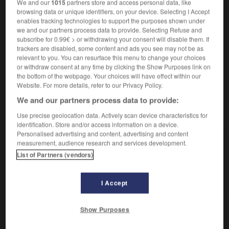
We and our
1015
partners store and access personal data, like
Instrument de musique dans lequel des lames, en
2.
browsing data or unique identifiers, on your device. Selecting I Accept
bois ou en métal, sont mises en vibration par les dents
enables tracking technologies to support the purposes shown under
d'une roue autour de laquelle elles tournent.
we and our partners process data to provide. Selecting Refuse and
subscribe for 0.99€ > or withdrawing your consent will disable them. If
Jouet d'enfant, de même forme.
3.
trackers are disabled, some content and ads you see may not be as
relevant to you. You can resurface this menu to change your choices
Familier.
Personne qui étourdit les gens par son
4.
or withdraw consent at any time by clicking the Show Purposes link on
bavardage.
the bottom of the webpage. Your choices will have effect within our
Website. For more details, refer to our Privacy Policy.
We and our partners process data to provide:
VOUS CHERCHEZ PEUT-ÊTRE
Use precise geolocation data. Actively scan device characteristics for
identification. Store and/or access information on a device.
Personalised advertising and content, advertising and content
crécelle n.f.
measurement, audience research and services development.
Instrument dont se servaient les lépreux, au Moyen
List of Partners (vendors)
Âge, pour...
Bruit, voix de crécelle
I Accept
Show Purposes

EXPRESSIONS