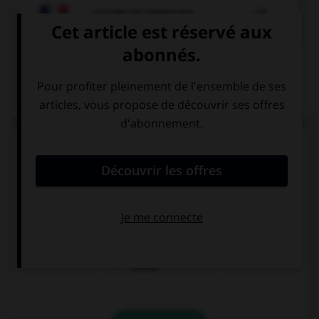

COURS DE FRANÇAIS
QUIZ
Lorsque « halte-garderie » est au pluriel, à quel(s)
élément(s) mettez-vous un « s » ?
aux deux termes
au premier
terme
au deuxième
terme