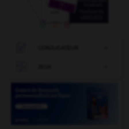

CONJUGATEUR


JEUX
