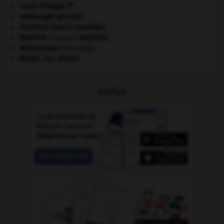
er
Louis-Philippe I
.
mythologie grecque.
Première Guerre mondiale
.
Rabelais
.
François
Rabelais
.
Restauration
(seconde).
Weber
.
Max
Weber
.
OUTILS