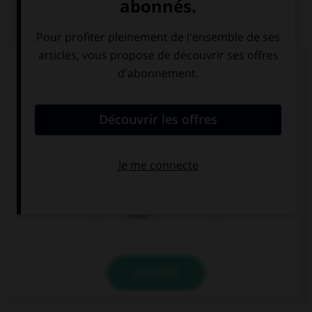
QUIZ
Dans laquelle de ces phrases le mot « midi »
devrait-il porter une majuscule ?
Nice est dans le
nous partons
midi de la
nous installer
France.
dans le midi.
il est bientôt
midi.
VALIDER