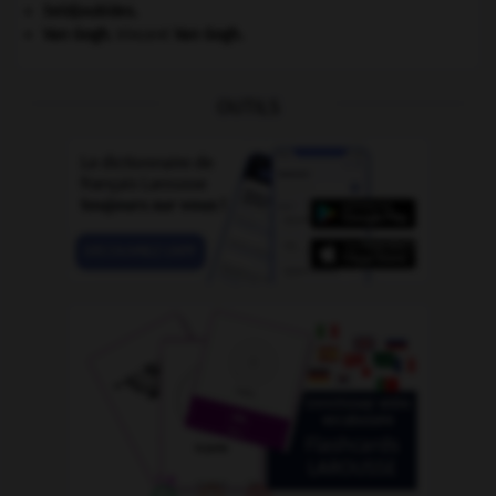
Seldjoukides
.
Van Gogh
.
Vincent
Van Gogh
.
OUTILS