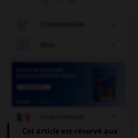

CONJUGATEUR


JEUX


COURS DE FRANÇAIS