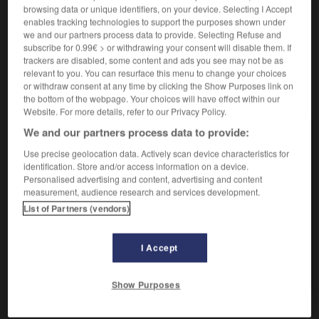
vapeur, accompagnée de viande et de légumes, le tout
browsing data or unique identifiers, on your device. Selecting I Accept
étant ensuite servi avec bouillon, harissa, boulettes de
enables tracking technologies to support the purposes shown under
viande, merguez, etc.
we and our partners process data to provide. Selecting Refuse and
subscribe for 0.99€ > or withdrawing your consent will disable them. If
trackers are disabled, some content and ads you see may not be as
relevant to you. You can resurface this menu to change your choices
or withdraw consent at any time by clicking the Show Purposes link on
VOUS CHERCHEZ PEUT-ÊTRE
the bottom of the webpage. Your choices will have effect within our
Website. For more details, refer to our Privacy Policy.
We and our partners process data to provide:
couscous n.m.
Semoule de blé dur.
Use precise geolocation data. Actively scan device characteristics for
identification. Store and/or access information on a device.
couscous n.m.
Personalised advertising and content, advertising and content
Phalanger arboricole de Nouvelle-Guinée, aux
measurement, audience research and services development.
mœurs de singe.
List of Partners (vendors)
AUTRES TRADUCTIONS
I Accept
Rouler du couscous
Show Purposes