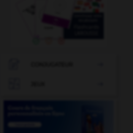

CONJUGATEUR


JEUX
