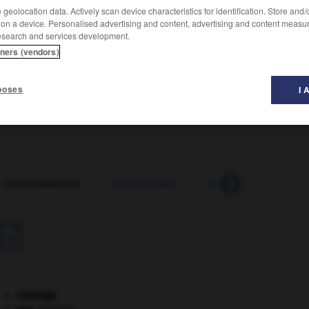
geolocation data. Actively scan device characteristics for identification. Store and
 on a device. Personalised advertising and content, advertising and content measu
esearch and services development.
tners (vendors)
n résultat.
poses
I 
 containérisation
-
conteneuriser
-
contenir
-
conten

Carthage
.