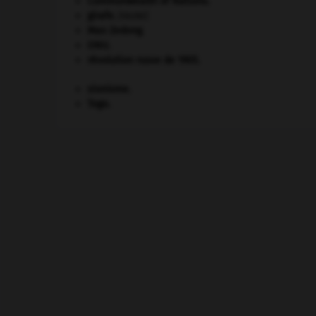
Commonwealth of Nations
.
girafe
.
[FAUNE]
Mao Zedong
.
ONU
.
révolution russe de 1905
.
sionisme.
Togo
.