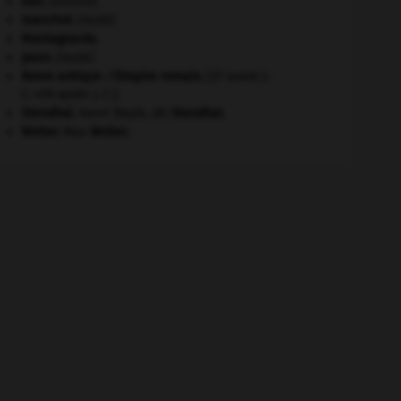
eau.
.
[DOSSIER]
manchot
.
[FAUNE]
Montagnards.
paon
.
[FAUNE]
Rome antique : l'Empire romain
.
[27 avant J.-
C.-476 après J.-C.]
Stendhal
.
Henri Beyle, dit
Stendhal
.
Weber
.
Max
Weber
.