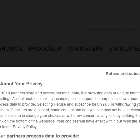
SHCARDS
TRADUCTEUR
CONJUGATEUR
ENCYCLOPÉD
Refuse and subsc
About Your Privacy
r
1013
partners store and access personal data, like browsing data or unique identif
ecting I Accept enables tracking technologies to support the purposes shown unde
ocess data to provide. Selecting Refuse and subscribe for 0.99€ > or withdrawing y
e them. If trackers are disabled, some content and ads you see may not be as relevan
ce this menu to change your choices or withdraw consent at any time by clicking t
nk on the bottom of the webpage. Your choices will have effect within our Website.
er to our Privacy Policy.
ur partners process data to provide: