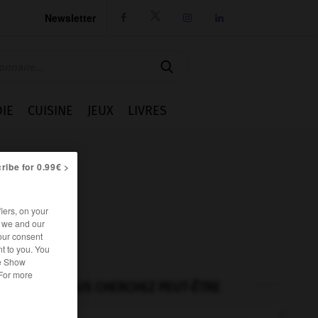
Newsletter




IE
CUISINE
JEUX
LIVRES
ribe for 0.99€ >
iers, on your
r we and our
our consent
t to you. You
he Show
 For more
VOUS CHERCHEZ PEUT-ÊTRE