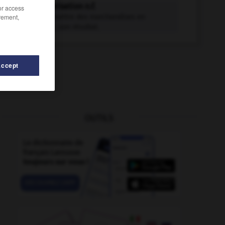
conteneurisation n.f.
/or access
rement,
Action de mettre des marchandises en
conteneur ; son résultat.
Accept
OUTILS
t
-
contentement
-
contenter
-
contemporaniste
-