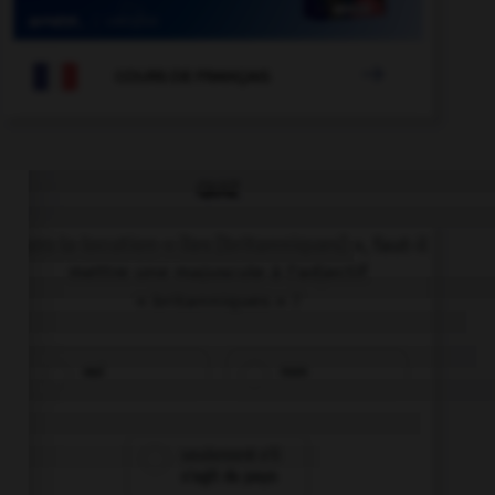

COURS DE FRANÇAIS
QUIZ
Dans la locution « îles [britanniques] », faut-il
mettre une majuscule à l'adjectif
« britanniques » ?
oui
non
seulement s'il
s'agit du pays