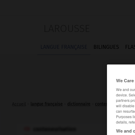
LAROUSSE
LANGUE FRANÇAISE
BILINGUES
FLA
We Care 
We and ou
device. Sel
partners pr
Accueil
>
langue française
>
dictionnaire
>
conteneurisation n.f.
will disabl
can resurfa
Purposes li
details, ref
conteneurisation

We and o