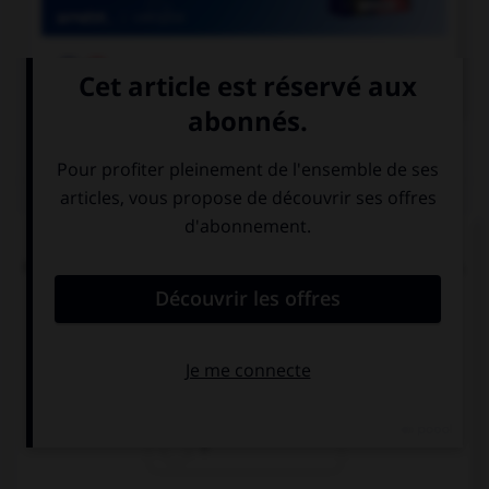

COURS DE FRANÇAIS
QUIZ
L'accent circonflexe a remplacé, dans un grand
nombre de mots du français moderne, une lettre.
Laquelle ?
i
s
r