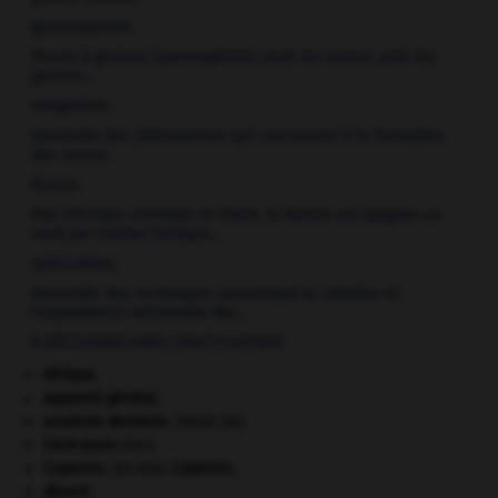
gymnosperme.
Plante à graines (spermaphyte), dont les ovules, puis les
graines...
ovogenèse.
Ensemble des phénomènes qui concourent à la formation
des ovules.
Russie
.
État d'Europe orientale et d'Asie, la Russie est baignée au
nord par l'océan Arctique...
sylviculture.
Ensemble des techniques permettant la création et
l'exploitation rationnelle des...
À DÉCOUVRIR DANS L'ENCYCLOPÉDIE
Afrique
.
appareil génital.
avulsion dentaire
.
[MÉDECINE]
Cent-Jours
(les).
Copernic
.
Nicolas
Copernic
.
désert.