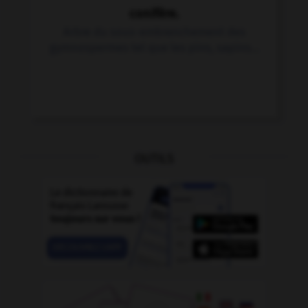
conifère.
Arbre du sous-embranchement des
gymnospermes tel que les pins, sapins...
OUTILS