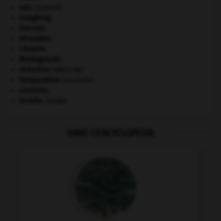
eau.
.
[DOSSIER]
Hongkong
.
Internet
.
Jérusalem
.
Lituanie
.
Montagnards.
réduction
.
[MÉDECINE]
Restauration
(seconde).
sionisme.
termite
.
[FAUNE]
DANS L'ENCYCLOPEDIE