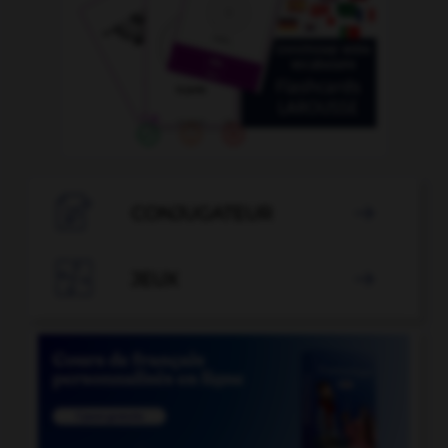

CONJUGATEUR


JEUX
