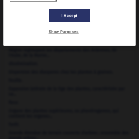
État des États-Unis, à l'extrémité nord-ouest de l'Amérique
du Nord.
I Accept
Canada
.
État d'Amérique du Nord baigné à l'est par la mer du
Show Purposes
Labrador et la mer de Baffin...
Champagne-Ardenne
.
Région regroupant les départements des Ardennes, de
l'Aube, de la Marne...
dissémination.
Dispersion des diaspores chez les plantes à graines.
feuille.
Expansion latérale de la tige des plantes, caractérisée par
sa...
fleur.
Organe des plantes supérieures, ou phanérogames, qui
contient les organes...
forêt.
Grande étendue de terrain couverte d'arbres ; ensemble des
grands arbres...