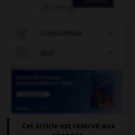

CONJUGATEUR


JEUX


COURS DE FRANÇAIS