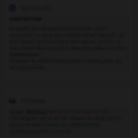

DIFFICULTÉS
CONSTRUCTION
Au passif,
être choqué
se construit avec
que
(+
subjonctif), ou
de ce que
(+ subjonctif ou indicatif) :
je
suis choqué qu'il nous fasse dire cela par un tiers ; je
suis choqué de ce qu'il nous fasse dire cela par un tiers
.
recommandation :
Employer de préférence la première construction, qui
est moins lourde.

CITATIONS
HENRY
BATAILLE
(Nîmes 1872-Malmaison 1922)
C'est toujours par ce qu'elle contient de vérité qu'une
œuvre nouvelle choque ses contemporains.
La Marche nuptiale
, Fasquelle