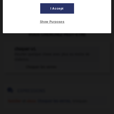
Donner du mou à un cordage, en le tenant à retour
5.
I Accept
sur un point fixe.
Show Purposes
VOUS CHERCHEZ PEUT-ÊTRE
choquer v.t.
Heurter quelque chose avec plus ou moins de
violence.
Choquer les verres

EXPRESSIONS
Familier
et
vieux.
Choquer les verres,
trinquer.