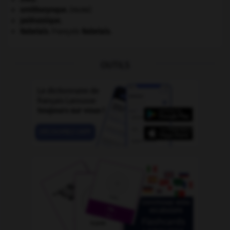
ornithorynque
.
[FAUNE]
paléozoïque.
Rabelais
.
François
Rabelais
.
OUTILS