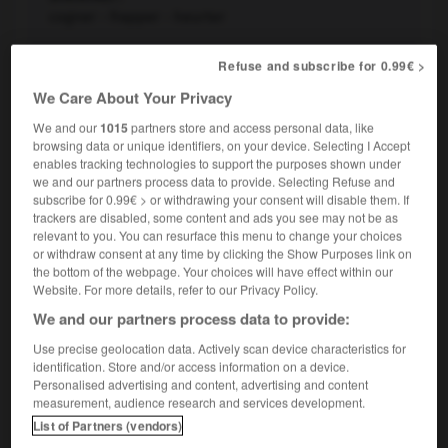
cogner - frapper - heurter
Aller à l'encontre des principes moraux de quelqu'un,
2.
Refuse and subscribe for 0.99€ >
d'un groupe :
Film qui risque de choquer un certain
We Care About Your Privacy
public.
Synonymes :
We and our
1015
partners store and access personal data, like
déplaire
-
froisser
-
indigner
-
offusquer
-
scandaliser
browsing data or unique identifiers, on your device. Selecting I Accept
enables tracking technologies to support the purposes shown under
Contraires :
we and our partners process data to provide. Selecting Refuse and
charmer
-
plaire
-
séduire
subscribe for 0.99€ > or withdrawing your consent will disable them. If
trackers are disabled, some content and ads you see may not be as
Déranger les habitudes de quelqu'un, ne pas
3.
relevant to you. You can resurface this menu to change your choices
correspondre à ses goûts en matière esthétique,
or withdraw consent at any time by clicking the Show Purposes link on
the bottom of the webpage. Your choices will have effect within our
musicale, etc. :
Ses fautes d'orthographe me choquent.
Website. For more details, refer to our Privacy Policy.
Synonymes :
blesser
-
offenser
We and our partners process data to provide:
Use precise geolocation data. Actively scan device characteristics for
Faire subir un traumatisme, un choc émotionnel à
4.
identification. Store and/or access information on a device.
quelqu'un, traumatiser ; commotionner :
L'opération
Personalised advertising and content, advertising and content
l'avait choqué.
measurement, audience research and services development.
Synonymes :
List of Partners (vendors)
ébranler
-
secouer