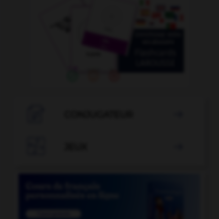

CONJUGATEUR


JEUX
