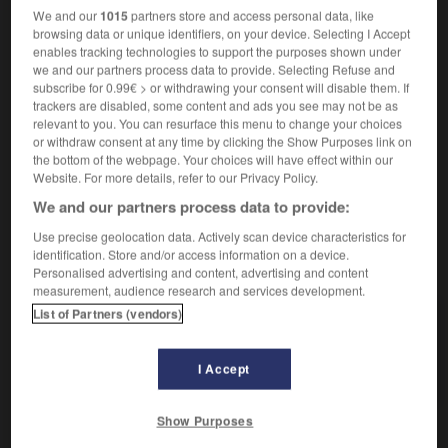
We and our
1015
partners store and access personal data, like
empruntés à divers auteurs ou à diverses œuvres d'un
browsing data or unique identifiers, on your device. Selecting I Accept
même auteur.
enables tracking technologies to support the purposes shown under
Synonymes :
we and our partners process data to provide. Selecting Refuse and
contamination
-
marqueterie
- mosaïque
subscribe for 0.99€ > or withdrawing your consent will disable them. If
trackers are disabled, some content and ads you see may not be as
relevant to you. You can resurface this menu to change your choices
Musique
or withdraw consent at any time by clicking the Show Purposes link on
the bottom of the webpage. Your choices will have effect within our
Œuvre musicale formée de morceaux de différents
2.
Website. For more details, refer to our Privacy Policy.
compositeurs.
We and our partners process data to provide:
Use precise geolocation data. Actively scan device characteristics for
identification. Store and/or access information on a device.
VOUS CHERCHEZ PEUT-ÊTRE
Personalised advertising and content, advertising and content
measurement, audience research and services development.
List of Partners (vendors)
centon n.m.
Pièce en vers ou en prose dont les fragments sont
empruntés à divers auteurs...
I Accept
Show Purposes