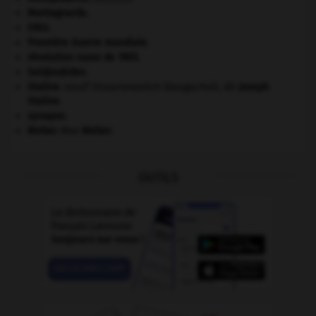
Montagnards.
ONU
.
Première Guerre mondiale
.
révolution russe de 1905
.
Seldjoukides
.
Staline
.
Iossif Vissarionovitch Djougachvili, dit
Joseph
Staline
.
synapse.
Weber
.
Max
Weber
.
OUTILS