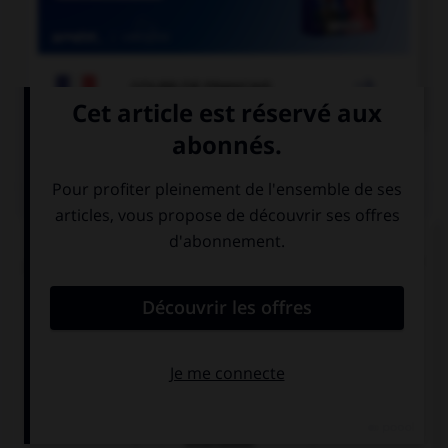

COURS DE FRANÇAIS
QUIZ
Pour les mots « sandwich » ou « match », quel
pluriel faut-il utiliser de préférence en français ?
sandwiches et
sandwichs et
matches
matchs
les mots sont
invariables