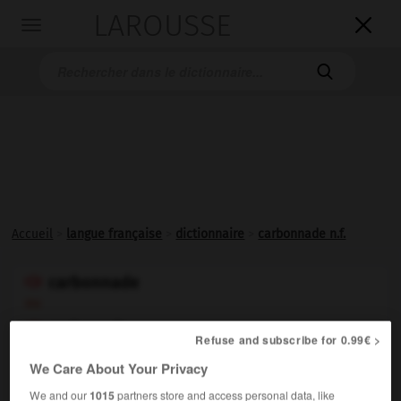
LAROUSSE

Toggle
navigation

Accueil
>
langue française
>
dictionnaire
>
carbonnade n.f.
carbonnade

ou
carbonade

Refuse and subscribe for 0.99€ >
nom féminin
We Care About Your Privacy
(provençal
carbonada,
viande grillée, ou italien
carbonata,
de
carbone,
charbon)
We and our
1015
partners store and access personal data, like