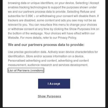
browsing data or unique identifiers, on your device. Selecting I Accept
Plat flamand fait de bœuf braisé avec des oignons
enables tracking technologies to support the purposes shown under
émincés et mouillé à la bière.
we and our partners process data to provide. Selecting Refuse and
subscribe for 0.99€ > or withdrawing your consent will disable them. If
trackers are disabled, some content and ads you see may not be as
relevant to you. You can resurface this menu to change your choices
or withdraw consent at any time by clicking the Show Purposes link on
VOUS CHERCHEZ PEUT-ÊTRE
the bottom of the webpage. Your choices will have effect within our
Website. For more details, refer to our Privacy Policy.
carbonnade n.f.
We and our partners process data to provide:
Plat flamand fait de bœuf braisé avec des oignons
Use precise geolocation data. Actively scan device characteristics for
émincés...
identification. Store and/or access information on a device.
Personalised advertising and content, advertising and content
measurement, audience research and services development.
List of Partners (vendors)

DIFFICULTÉS
I Accept
ORTHOGRAPHE
Les deux graphies,
carbonade
et
carbonnade
, sont
Show Purposes
correctes. La première est plus courante.