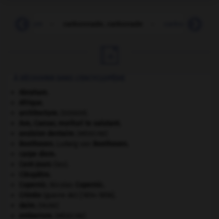
carbonium
-
carbonnade, carbonade
-
carbonylage
-

À DÉCOUVRIR DANS L'ENCYCLOPÉDIE
Abraham
.
Afrique
.
architecture.
.
[DOSSIER]
Ave, Caesar, morituri te salutant
.
avulsion dentaire
.
[MÉDECINE]
Beethoven
.
Ludwig van
Beethoven
.
carpe diem
.
Cent-Jours
(les).
Cléopâtre
.
Copernic
.
Nicolas
Copernic
.
Crimée
(guerre de) [1854-1856].
daim
.
[FAUNE]
embarrure
.
[MÉDECINE]