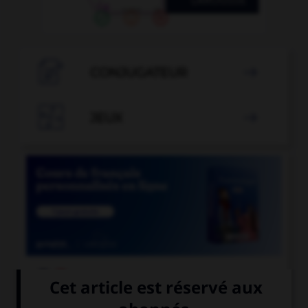

CONJUGATEUR


JEUX


COURS DE FRANÇAIS