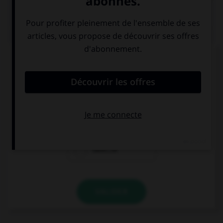
QUIZ
Ces trois mots se terminent par le son [cie] ;
lequel prend un « c » et non un « t » dans la
syllabe finale ?
argu…ie
alopé…ie
calvi…ie
VALIDER