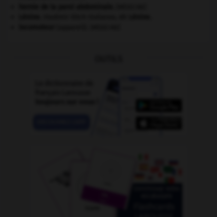
hernie de la paroi abdominale
.
[MÉDECINE]
Lénine
.
Vladimir Ilitch Oulianov, dit
Lénine
.
locomoteur
(appareil).
[MÉDECINE]
OUTILS