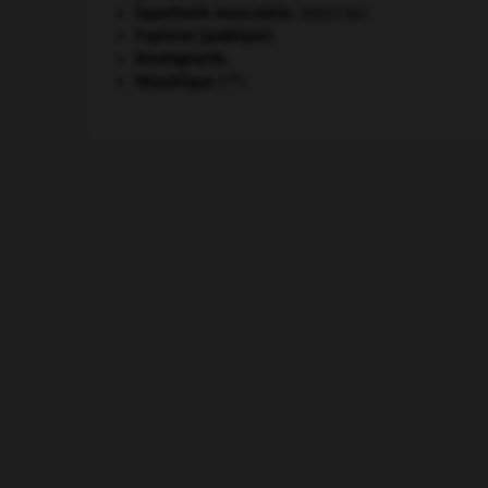
hypertonie musculaire
.
[MÉDECINE]
l'opinion (publique).
Montagnards.
re
République
(I
).