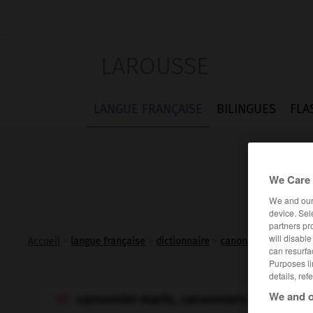
LAROUSSE
LANGUE FRANÇAISE
BILINGUES
FLA
We Care 
We and ou
device. Sel
partners pr
will disabl
Accueil
>
langue française
>
dictionnaire
>
canonnier-marin n.m
can resurfa
Purposes li
details, ref
We and o
canonnier-marin, canonniers-marins
