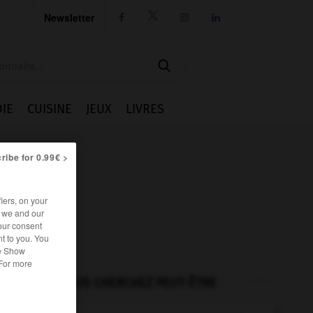
Newsletter




IE
CUISINE
JEUX
LIVRES
ribe for 0.99€ >
iers, on your
r we and our
our consent
t to you. You
he Show
 For more
VOUS CHERCHEZ PEUT-ÊTRE