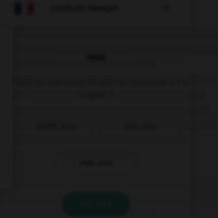

COURS DE FRANÇAIS
QUIZ
Un seul de ces noms double la consonne « r ».
Lequel ?
incohé…ence
récu…ence
révé…ence
VALIDER