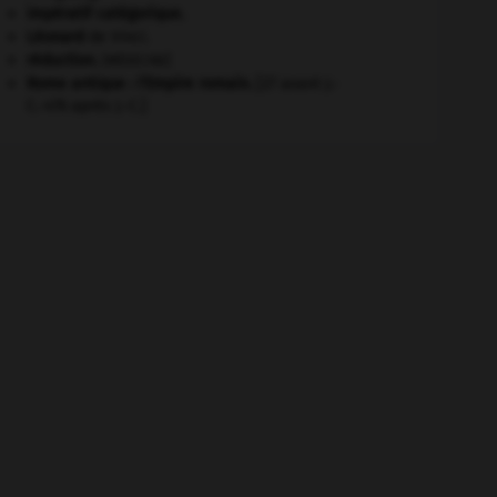
impératif catégorique.
Léonard
de Vinci.
réduction
.
[MÉDECINE]
Rome antique : l'Empire romain
.
[27 avant J.-
C.-476 après J.-C.]