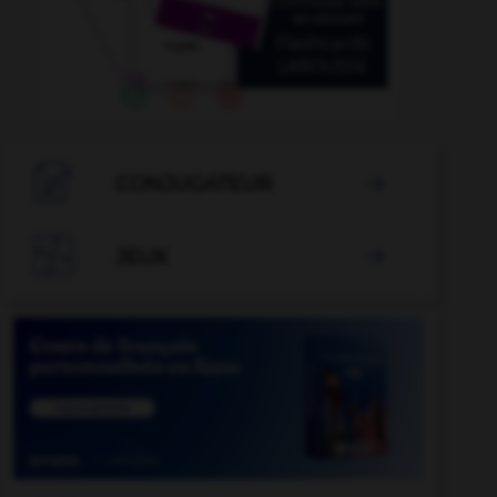

CONJUGATEUR


JEUX
