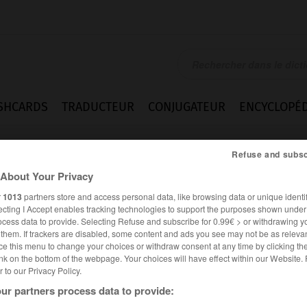
SHCARDS
TRADUCTEUR
CONJUGATEUR
ENCYCLOPÉD
Refuse and subsc
About Your Privacy
r
1013
partners store and access personal data, like browsing data or unique identif
ecting I Accept enables tracking technologies to support the purposes shown unde
ocess data to provide. Selecting Refuse and subscribe for 0.99€ > or withdrawing y
e them. If trackers are disabled, some content and ads you see may not be as relevan
.
ce this menu to change your choices or withdraw consent at any time by clicking t
nk on the bottom of the webpage. Your choices will have effect within our Website.
er to our Privacy Policy.
ur partners process data to provide: