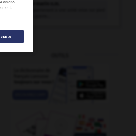
/or access
canonnier-marin n.m.
rement,
Militaire appartenant à une unité mise sur pied
pendant la guerre...
Accept
OUTILS
-
canoter
-
canonnage
-
canonner
-
canonnerie