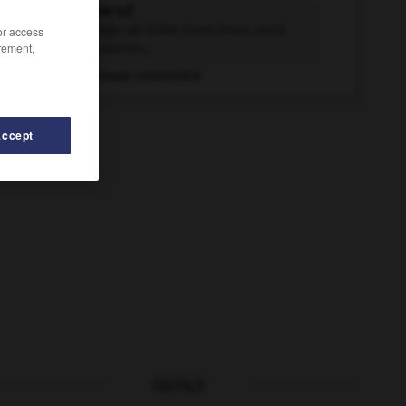
canonnière n.f.
Bâtiment léger de faible tirant d'eau, armé
/or access
rement,
d'une ou plusieurs...
Chaloupe canonnière
Accept
OUTILS