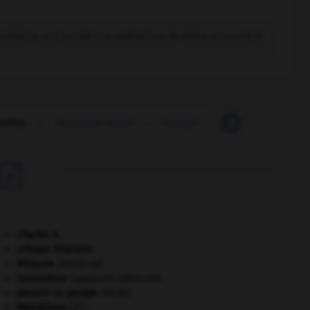
rtillerie, qui servait aux opérations de débarquement et
nière
-
canonnier-marin
-
canope
-
canopée
-
ca

Charles X
.
critique littéraire.
kilojoule.
[MÉDECINE]
locomoteur
(appareil).
[MÉDECINE]
pieuvre ou poulpe
.
[FAUNE]
e
République
(V
).