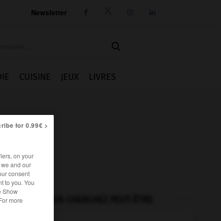
Newsletter




IE
CUISINE
JEUX
LIVRES
ribe for 0.99€ >
iers, on your
r we and our
our consent
t to you. You
he Show
VOUS CHERCHEZ PEUT-ÊTRE
 For more