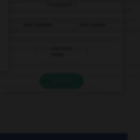
l'indicatif ?
vous moulûtes
vous mouliez
vous aviez
moulu
VALIDER