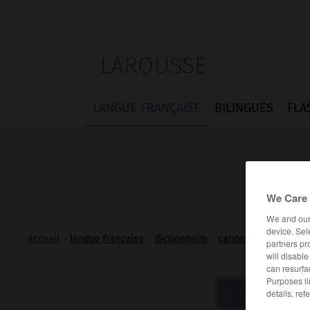
LAROUSSE
LANGUE FRANÇAISE
BILINGUES
FLA
We Care 
We and ou
device. Sel
Accueil
>
langue française
>
dictionnaire
>
canonnière n.f.
partners pr
will disabl
can resurfa
Purposes li
Définitions
details, ref