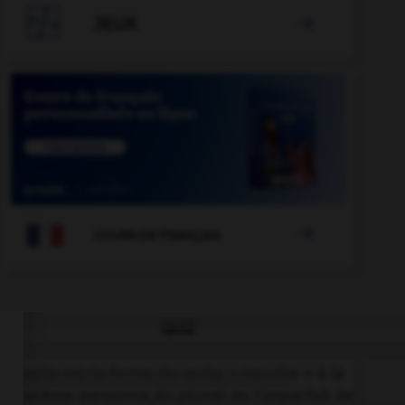

JEUX


COURS DE FRANÇAIS
QUIZ
Quelle est la forme du verbe « moudre » à la
deuxième personne du pluriel de l'imparfait de