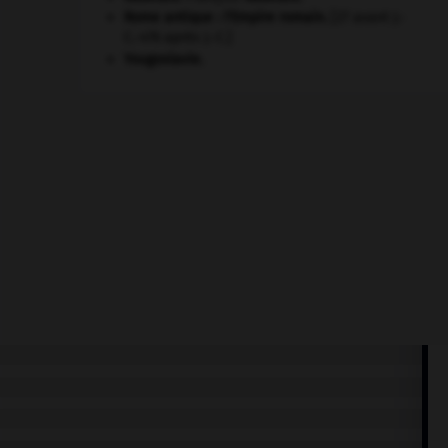
Rome antique : l'Empire romain
.
[27 avant J.-
C.-476 après J.-C.]
Yougoslavie
.