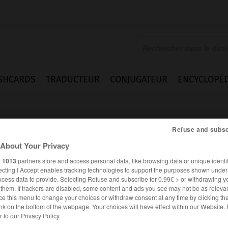
SHCARDS
TRADUCTEUR
CONJUGATEUR
ENCYCLOPÉD
Refuse and subsc
About Your Privacy
r
1013
partners store and access personal data, like browsing data or unique identif
ecting I Accept enables tracking technologies to support the purposes shown unde
ocess data to provide. Selecting Refuse and subscribe for 0.99€ > or withdrawing y
e them. If trackers are disabled, some content and ads you see may not be as relevan
ce this menu to change your choices or withdraw consent at any time by clicking t
nk on the bottom of the webpage. Your choices will have effect within our Website.
Expressions
er to our Privacy Policy.