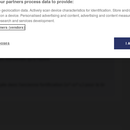
ur partners process data to provide:
geolocation data. Actively scan device characteristics for identification. Store and
 on a device. Personalised advertising and content, advertising and content measu
esearch and services development.
tners (vendors)
u plusieurs pièces de canon. (Les canonnières ont été
poses
I 
fluviale.)
s extrémités qu'à l'autre.
e
e
e dans l'ancienne fortification (
-
s.) pour le tir
xv
xvi