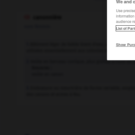
We and o
Use precise 
information
canonnière

audience r
nom féminin
List of Par
Bâtiment léger de faible tirant d'eau, armé d'une o
1.
Show Pur
utilisées essentiellement aux colonies et par la police 
Voûte en berceau conique, plus grande à l'une de se
2.
Synonyme :
voûte en canon
Embrasure ou meurtrière de forme variable, employé
3.
des canons et armes à feu.