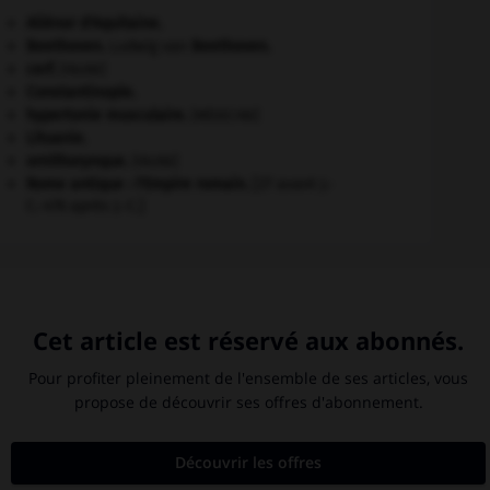
Aliénor d'Aquitaine
.
Beethoven
.
Ludwig van
Beethoven
.
cerf
.
[FAUNE]
Constantinople
.
hypertonie musculaire
.
[MÉDECINE]
Lituanie
.
ornithorynque
.
[FAUNE]
Rome antique : l'Empire romain
.
[27 avant J.-
C.-476 après J.-C.]