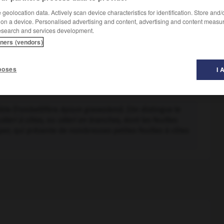
geolocation data. Actively scan device characteristics for identification. Store and
 on a device. Personalised advertising and content, advertising and content measu
esearch and services development.
tners (vendors)
poses
I 
ble (l'ombellifère
Apium graveolens
). [On distingue le
céleri à côtes,
ou
céleri en branches,
dont les feuilles
uper,
qui présente de nombreuses petites feuilles à côtes