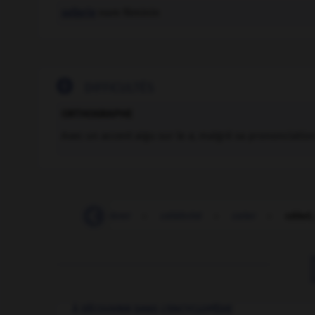
sellerie
nom féminin

DIFFICULTÉS
ORTHOGRAPHE
Avec un accent aigu sur le
e
, malgré sa prononciatio
-
célébrer
-
celebret
-
célébrité
-
celer
-
céleri,
À DÉCOUVRIR DANS L'ENCYCLOPÉDIE