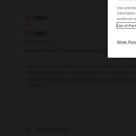
Use precise 
information
céleri

audience r
ou
List of Par
cèleri

Show Pur
nom masculin
(lombard
séleri,
du bas latin
selinon,
persil)
Nom usuel d'une plante bisannuelle cultivée, comesti
céleri-rave,
dont on consomme la racine charnue, le
comportent un long pétiole charnu, et le
céleri à co
creuses.]

HOMONYMES