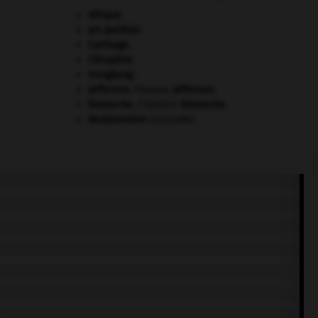
Afrique
.
art pariétal.
Carthage
.
Cléopâtre
.
Hongkong
.
Jefferson
.
Thomas
Jefferson
.
Nietzsche
.
Friedrich
Nietzsche
.
Restauration
(seconde).