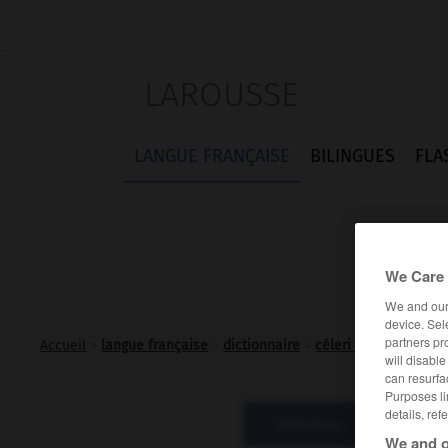
LAROUSSE
LANGUE FRANÇAISE
BILINGUES
FLA
We Care 
We and ou
device. Sel
partners pr
Accueil
>
langue française
>
dictionnaire
>
céleri n.m.
will disabl
can resurfa
Purposes li
details, ref
Définitions
Homo
We and o