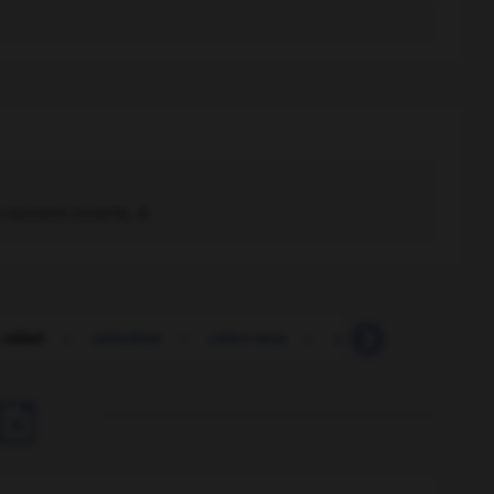
n souvent ouverte,
è
.
 cèleri
-
célérifère
-
céleri-rave
-
célérité
-
célesta
