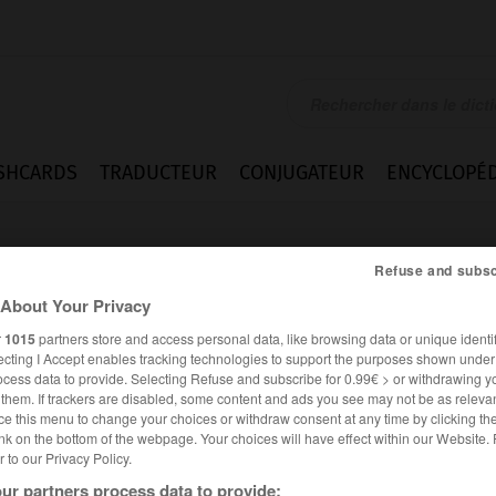
SHCARDS
TRADUCTEUR
CONJUGATEUR
ENCYCLOPÉD
Refuse and subsc
About Your Privacy
r
1015
partners store and access personal data, like browsing data or unique identif
ecting I Accept enables tracking technologies to support the purposes shown unde
ocess data to provide. Selecting Refuse and subscribe for 0.99€ > or withdrawing y
e them. If trackers are disabled, some content and ads you see may not be as relevan
ce this menu to change your choices or withdraw consent at any time by clicking t
nk on the bottom of the webpage. Your choices will have effect within our Website.
er to our Privacy Policy.
nymes
Difficultés
ur partners process data to provide: