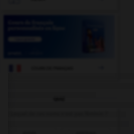

COURS DE FRANÇAIS
QUIZ
Lequel de ces noms n'est pas féminin ?
alvéole
astérisque