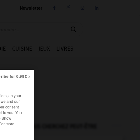
Newsletter




IE
CUISINE
JEUX
LIVRES
ribe for 0.99€ >
iers, on your
r we and our
our consent
t to you. You
he Show
 For more
VOUS CHERCHEZ PEUT-ÊTRE