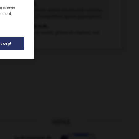
céleri n.m.
/or access
Nom usuel d'une plante bisannuelle cultivée,
rement,
comestible (l'ombellifère Apium graveolens).
céleri-rave n.m.
Céleri dont la racine, grosse et charnue, est
comestible.
Accept
OUTILS