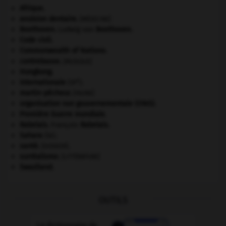
Afrique
.
avulsion dentaire
.
[MÉDECINE]
Beethoven
.
Ludwig van
Beethoven
.
Code civil.
Commonwealth of Nations
.
contrebasse
.
[MUSIQUE]
Hongkong
.
e
Internationale
(III
).
martin-pêcheur
.
[FAUNE]
organisation non gouvernementale (ONG).
Première Guerre mondiale
.
Rabelais
.
François
Rabelais
.
Sahara
(le).
santé.
.
[DOSSIER]
surréalisme.
[LITTÉRATURE]
Swaziland
.
OUTILS