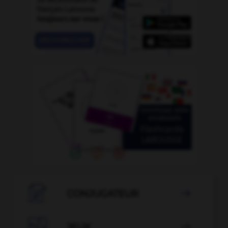

CONJUGATEUR


JEUX
