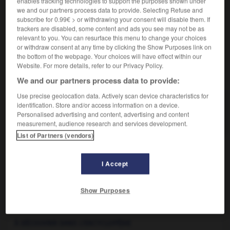
enables tracking technologies to support the purposes shown under
osseux, aux molaires à usure en croissant de lune
we and our partners process data to provide. Selecting Refuse and
subscribe for 0.99€ > or withdrawing your consent will disable them. If
(sélénodontes) et dépourvus d'incisives et de canines à
trackers are disabled, some content and ads you see may not be as
la mâchoire supérieure.
relevant to you. You can resurface this menu to change your choices
or withdraw consent at any time by clicking the Show Purposes link on
the bottom of the webpage. Your choices will have effect within our
Website. For more details, refer to our Privacy Policy.
VOUS CHERCHEZ PEUT-ÊTRE
We and our partners process data to provide:
Use precise geolocation data. Actively scan device characteristics for
bovidé n.m.
identification. Store and/or access information on a device.
Personalised advertising and content, advertising and content
Nom de famille des ruminants tels que le bœuf, la...
measurement, audience research and services development.
List of Partners (vendors)
I Accept
arysme
-
bovette
-
bovidé
-
bovin
-
boviné
-
Show Purposes

À DÉCOUVRIR DANS L'ENCYCLOPÉDIE