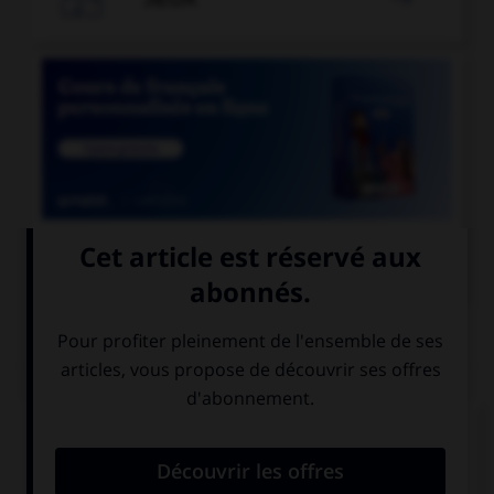

COURS DE FRANÇAIS
QUIZ
Comment s'accorde l'adjectif « chic » ?