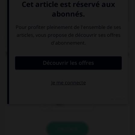

COURS DE FRANÇAIS
QUIZ
Parmi ces noms féminins, lequel ne devrait pas se
finir par un « u » ?
bru…
glu…
mu…
VALIDER