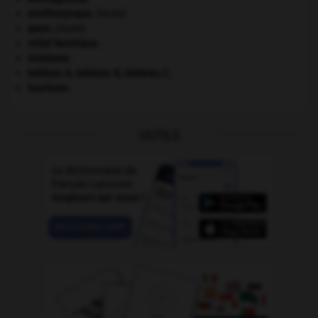
ornithorynque
.
[FAUNE]
paon
.
[FAUNE]
relief karstique.
sionisme.
tableau A, tableau B, tableau C.
tourisme.
OUTILS