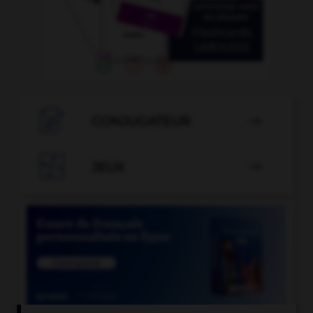

CONJUGATEUR


JEUX
