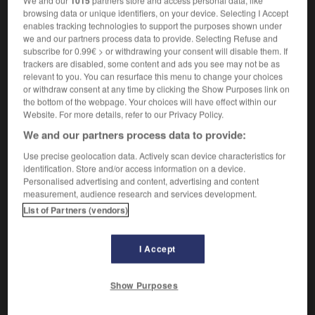
1015
browsing data or unique identifiers, on your device. Selecting I Accept
(russe
bolchevik
)
enables tracking technologies to support the purposes shown under
we and our partners process data to provide. Selecting Refuse and
S'est dit des partisans de la thèse soutenue par Lénine
1.
subscribe for 0.99€ > or withdrawing your consent will disable them. If
et Plekhanov au congrès de Bruxelles de 1903.
trackers are disabled, some content and ads you see may not be as
S'est dit des membres de la fraction dure au sein du
relevant to you. You can resurface this menu to change your choices
2.
or withdraw consent at any time by clicking the Show Purposes link on
parti ouvrier social-démocrate de Russie.
the bottom of the webpage. Your choices will have effect within our
Après 1918, relatif au parti communiste d'Union
3.
Website. For more details, refer to our Privacy Policy.
soviétique (« parti communiste [bolchevik] d'Union
We and our partners process data to provide:
soviétique » [P.C.(b.)U.S.]) et à ses membres.
Use precise geolocation data. Actively scan device characteristics for
Péjoratif.
Synonyme vieilli de
communiste
.
4.
identification. Store and/or access information on a device.
Synonyme :
Personalised advertising and content, advertising and content
communiste
measurement, audience research and services development.
List of Partners (vendors)
I Accept
VOUS CHERCHEZ PEUT-ÊTRE
Show Purposes
bolchevik adj. et n.
S'est dit des partisans de la thèse soutenue par