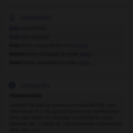

HOMONYMES
bisse
nom féminin
bisse
nom masculin
bisse
forme conjuguée du verbe
bisser
bissent
forme conjuguée du verbe
bisser
bisses
forme conjuguée du verbe
bisser

DIFFICULTÉS
PRONONCIATION
L'adjectif
bis, bise
se prononce au masculin
[bi]
, sans
faire sonner le
s : du pain bis
(prononcer comme pour
rimer avec
lubie
). En revanche, on articule le
s
dans
l'adverbe
bis : il habite au 3 bis
(prononcer comme pour
rimer avec
iris
).