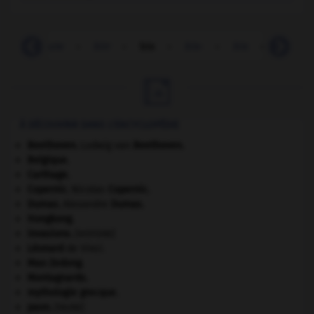
-
biroute
-
birr
-
bis
-
bis-
-
bis
-
bisaïeu

À DÉCOUVRIR DANS L'ENCYCLOPÉDIE
Beethoven
.
Ludwig van
Beethoven
.
Belgique
.
Carthage
.
Copernic
.
Nicolas
Copernic
.
Dumas
.
Alexandre
Dumas
.
Hongkong
.
invasions.
[HISTOIRE]
Léonard
de Vinci.
Mao Zedong
.
Montagnards.
mythologie grecque.
paon
.
[FAUNE]