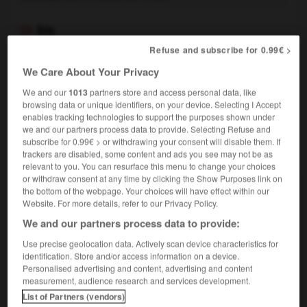
bis

interjection et nom masculin
Refuse and subscribe for 0.99€ >
We Care About Your Privacy
Cri que l'on adresse à un artiste, à un orchestre, etc.,
pour qu'il redonne le passage qu'il vient d'interpréter.
We and our
1013
partners store and access personal data, like
browsing data or unique identifiers, on your device. Selecting I Accept
enables tracking technologies to support the purposes shown under
we and our partners process data to provide. Selecting Refuse and
subscribe for 0.99€ > or withdrawing your consent will disable them. If
VOUS CHERCHEZ PEUT-ÊTRE
trackers are disabled, some content and ads you see may not be as
relevant to you. You can resurface this menu to change your choices
or withdraw consent at any time by clicking the Show Purposes link on
bis adv.
the bottom of the webpage. Your choices will have effect within our
Website. For more details, refer to our Privacy Policy.
Désigne, dans une numérotation, un numéro répété
une seconde fois.
We and our partners process data to provide:
bis adj.
Use precise geolocation data. Actively scan device characteristics for
Itinéraire bis, itinéraire de délestage qui
identification. Store and/or access information on a device.
double l'itinéraire principal.
Personalised advertising and content, advertising and content
measurement, audience research and services development.
bis interj. et n.m.
List of Partners (vendors)
Cri que l'on adresse à un artiste, à un