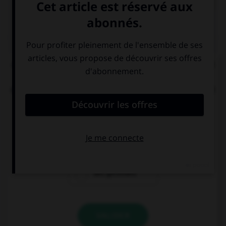
QUIZ
« Dans ces parages de l'aisance, on voudrait tant
que tout fût pour le mieux dans le meilleur des
mondes » (Aragon). « Mieux » et « meilleur » sont
ici :
des comparatifs
des superlatifs
des gérondifs
VALIDER