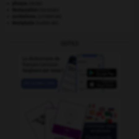
phoque
.
[FAUNE]
Restauration
(seconde).
surréalisme.
[LITTÉRATURE]
Westphalie
(traités de).
OUTILS