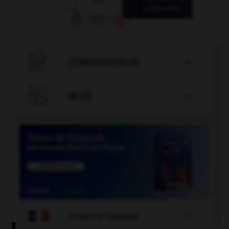

CONJUGATEUR


JEUX


COURS DE FRANÇAIS