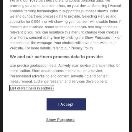
We and our
1013
partners store and access personal data, like
browsing data or unique identifiers, on your device. Selecting I Accept
enables tracking technologies to support the purposes shown under
VOUS CHERCHEZ PEUT-ÊTRE
we and our partners process data to provide. Selecting Refuse and
subscribe for 0.99€ > or withdrawing your consent will disable them. If
trackers are disabled, some content and ads you see may not be as
bille n.f.
relevant to you. You can resurface this menu to change your choices
Tronçon découpé dans une grume.
or withdraw consent at any time by clicking the Show Purposes link on
the bottom of the webpage. Your choices will have effect within our
bille n.f.
Website. For more details, refer to our Privacy Policy.
Petite boule de marbre, d'agate, d'argile, de verre
We and our partners process data to provide:
dont les...
Bille de verre
Use precise geolocation data. Actively scan device characteristics for
identification. Store and/or access information on a device.
Bille en tête
Personalised advertising and content, advertising and content
Crayon (à) bille, stylo (à) bille
measurement, audience research and services development.
Essai à la bille
List of Partners (vendors)
Toucher sa bille
biller v.t.
I Accept
Projeter, à l'aide d'un jet de gaz comprimé, des
billes d'acier...
Show Purposes
biller v.t.
Aplatir la pâte à pain avec un rouleau.