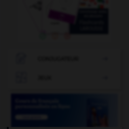

CONJUGATEUR


JEUX
