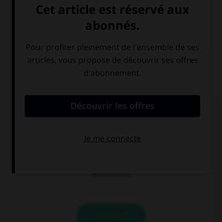

COURS DE FRANÇAIS
QUIZ
Lequel de ces mots est mal écrit ?
reniement
blanchiement
dénouement
VALIDER