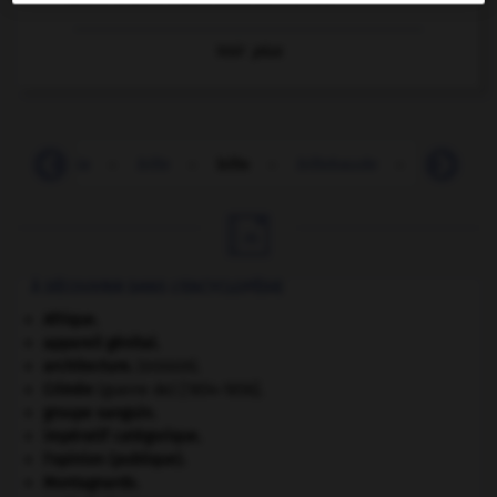
Voir
plus
billbergia
-
bille
-
bille
-
billebaude
-
billebaud

À DÉCOUVRIR DANS L'ENCYCLOPÉDIE
Afrique
.
appareil génital.
architecture.
.
[DOSSIER]
Crimée
(guerre de) [1854-1856].
groupe sanguin.
impératif catégorique.
l'opinion (publique).
Montagnards.