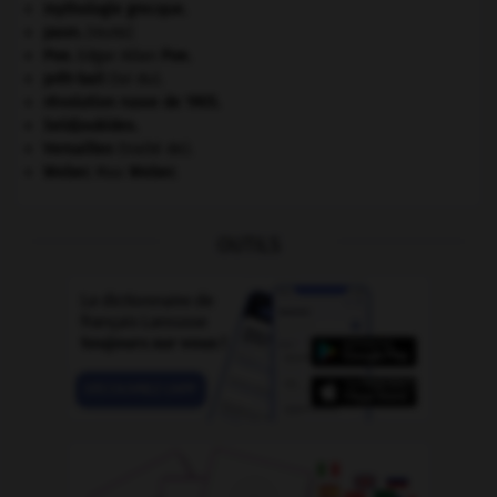
mythologie grecque.
paon
.
[FAUNE]
Poe
.
Edgar Allan
Poe
.
prêt-bail
(loi du).
révolution russe de 1905
.
Seldjoukides
.
Versailles
(traité de).
Weber
.
Max
Weber
.
OUTILS