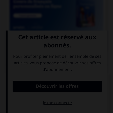

COURS DE FRANÇAIS
QUIZ
Ces mots prennent un ou deux « m ». Lequel ne
prend qu'un seul « m » ?
a…onite
a…oniac