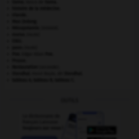
Gama
.
Vasco de
Gama
.
histoire de la médecine.
Irlande
.
Mao Zedong
.
Mésopotamie
.
.
[DOSSIER]
morse
.
[FAUNE]
ONU
.
paon
.
[FAUNE]
Poe
.
Edgar Allan
Poe
.
Prusse
.
Restauration
(seconde).
Stendhal
.
Henri Beyle, dit
Stendhal
.
tableau A, tableau B, tableau C.
OUTILS