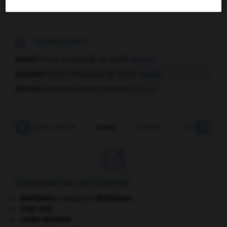
(sur les édifices publics, sur les navires de guerre).

HOMONYMES
berne
forme conjuguée du verbe
berner
bernent
forme conjuguée du verbe
berner
bernes
forme conjuguée du verbe
berner
-
bernard-l_ermite
-
berne
-
berner
-
bernique
-

À DÉCOUVRIR DANS L'ENCYCLOPÉDIE
Beethoven
.
Ludwig van
Beethoven
.
Code civil.
croûte terrestre.