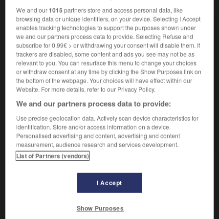
VOUS CHERCHEZ PEUT-ÊTRE
We and our
1015
partners store and access personal data, like
browsing data or unique identifiers, on your device. Selecting I Accept
enables tracking technologies to support the purposes shown under
berne n.f.
we and our partners process data to provide. Selecting Refuse and
Drapeau, pavillon en berne...
subscribe for 0.99€ > or withdrawing your consent will disable them. If
Drapeau, pavillon en berne
trackers are disabled, some content and ads you see may not be as
relevant to you. You can resurface this menu to change your choices
berner v.t.
or withdraw consent at any time by clicking the Show Purposes link on
Tromper quelqu'un en racontant des balivernes ;
the bottom of the webpage. Your choices will have effect within our
leurrer.
Website. For more details, refer to our Privacy Policy.
We and our partners process data to provide:
AUTRES TRADUCTIONS
Use precise geolocation data. Actively scan device characteristics for
identification. Store and/or access information on a device.
Clé de Berne
Personalised advertising and content, advertising and content
measurement, audience research and services development.
List of Partners (vendors)

EXPRESSIONS
I Accept
Drapeau, pavillon en berne,
drapeau incomplètement
Show Purposes
déployé ou pavillon hissé à mi-drisse en signe de deuil