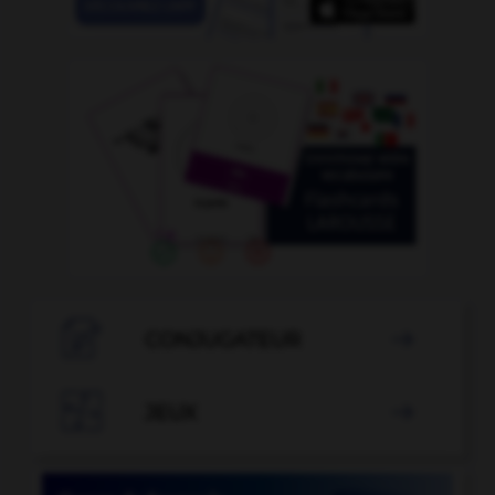

CONJUGATEUR


JEUX
