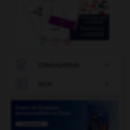

CONJUGATEUR


JEUX
