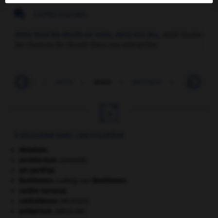

EXPRESSIONS
Avoir tous les atouts en main, dans son jeu,
avoir toutes
les chances de réussir dans une entreprise.
atopique
-
atour
-
atout
-
atoxique
-
A_T_P_

À DÉCOUVRIR DANS L'ENCYCLOPÉDIE
Abraham
.
architecture.
.
[DOSSIER]
art pariétal.
Beethoven
.
Ludwig van
Beethoven
.
centre nerveux.
contrebasse
.
[MUSIQUE]
embarrure
.
[MÉDECINE]