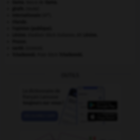
Gama
.
Vasco de
Gama
.
girafe
.
[FAUNE]
e
Internationale
(III
).
Irlande
.
l'opinion (publique).
Lénine
.
Vladimir Ilitch Oulianov, dit
Lénine
.
Prusse
.
santé.
.
[DOSSIER]
Tchaïkovski
.
Piotr Ilitch
Tchaïkovski
.
OUTILS