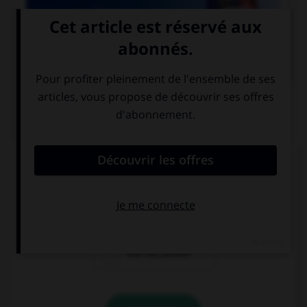

COURS DE FRANÇAIS
QUIZ
Lequel de ces mots contient un « m » ?
un po…pon
un bo…bon
une bo…bonne