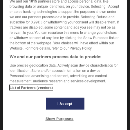
We and our
1015
partners store and access personal data, like
browsing data or unique identifiers, on your device. Selecting I Accept
Chance de réussir :
Son atout principal, c'est son
2.
enables tracking technologies to support the purposes shown under
énergie.
we and our partners process data to provide. Selecting Refuse and
subscribe for 0.99€ > or withdrawing your consent will disable them. If
trackers are disabled, some content and ads you see may not be as
relevant to you. You can resurface this menu to change your choices
VOUS CHERCHEZ PEUT-ÊTRE
or withdraw consent at any time by clicking the Show Purposes link on
the bottom of the webpage. Your choices will have effect within our
Website. For more details, refer to our Privacy Policy.
atout n.m.
We and our partners process data to provide:
Aux jeux de cartes, couleur choisie ou déterminée
Use precise geolocation data. Actively scan device characteristics for
par le...
identification. Store and/or access information on a device.
Personalised advertising and content, advertising and content
measurement, audience research and services development.
AUTRES TRADUCTIONS
List of Partners (vendors)
Tout atout
Atout maître
I Accept
Avoir un atout sec, une carte sèche
Show Purposes