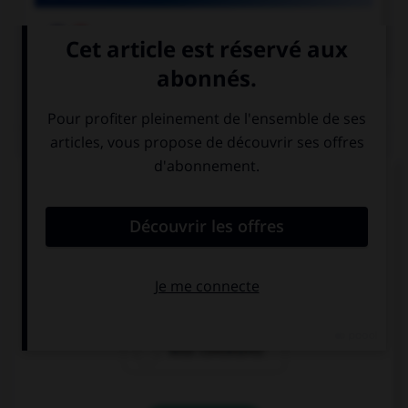

COURS DE FRANÇAIS
QUIZ
Quelle est la forme du verbe «contredire » à la
deuxième personne du pluriel du présent de
l'indicatif ?
vous contredisez
vous contredites
vous contredirez