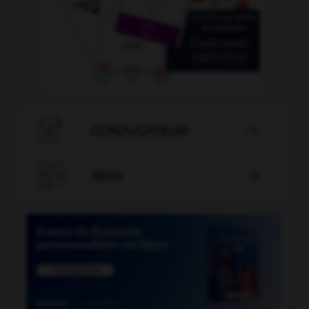

CONJUGATEUR


JEUX
