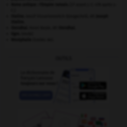
Rome antique : l'Empire romain
.
[27 avant J.-C.-476 après J.-
C.]
Staline
.
Iossif Vissarionovitch Djougachvili, dit
Joseph
Staline
.
Stendhal
.
Henri Beyle, dit
Stendhal
.
tigre
.
[FAUNE]
Westphalie
(traités de).
OUTILS