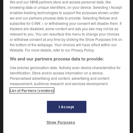
We and our
1015
partners store and access personal data, like
browsing data or unique identifiers, on your device. Selecting I Accept
Lit supérieur, parfaitement horizontal, d'une assise de
2.
enables tracking technologies to support the purposes shown under
maçonnerie.
we and our partners process data to provide. Selecting Refuse and
subscribe for 0.99€ > or withdrawing your consent will disable them. If
Érosion jusqu'à disparition des principales saillies
3.
trackers are disabled, some content and ads you see may not be as
d'un relief.
relevant to you. You can resurface this menu to change your choices
or withdraw consent at any time by clicking the Show Purposes link on
Départ d'un tenon sur une pièce de menuiserie ;
4.
the bottom of the webpage. Your choices will have effect within our
coupe à la scie de l'extrémité du tenon.
Website. For more details, refer to our Privacy Policy.
Largeur de travail d'une carde.
5.
We and our partners process data to provide:
Usure des rayures de l'âme d'une bouche à feu,
6.
Use precise geolocation data. Actively scan device characteristics for
produite par le découpage de la ceinture et le
identification. Store and/or access information on a device.
frottement du projectile.
Personalised advertising and content, advertising and content
measurement, audience research and services development.
List of Partners (vendors)
VOUS CHERCHEZ PEUT-ÊTRE
I Accept
arasement n.m.
Show Purposes
Action de mettre de niveau un mur, les assises
d'une...