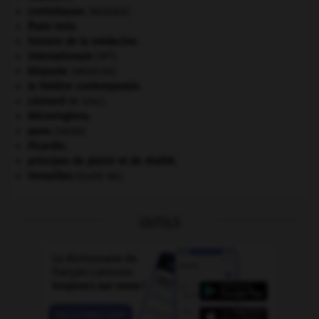
contrebasse
.
[MUSIQUE]
États-Unis
.
histoire de la médecine.
e
Internationale
(III
).
kilojoule.
[MÉDECINE]
le théâtre contemporain.
Léonard
de Vinci.
Mérovingiens
.
paon
.
[FAUNE]
Picardie
.
principes de plaisir et de réalité.
Versailles
(traité de).
OUTILS