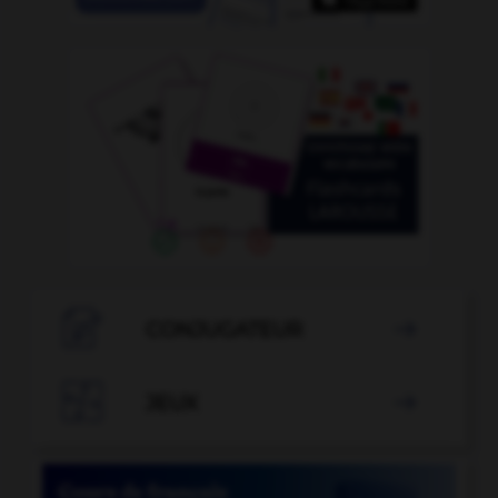

CONJUGATEUR


JEUX
