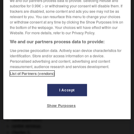
we and our partners process data to provide. Selecting Refuse and
subscribe for 0.99€ > or withdrawing your consent will disable them. If
trackers are disabled, some content and ads you see may not be as
VOUS CHERCHEZ PEUT-ÊTRE
relevant to you. You can resurface this menu to change your choices
or withdraw consent at any time by clicking the Show Purposes link on
the bottom of the webpage. Your choices will have effect within our
antiphallinique adj.
Website. For more details, refer to our Privacy Policy.
Se dit d'un sérum utilisé dans le traitement de
We and our partners process data to provide:
l'intoxication...
Use precise geolocation data. Actively scan device characteristics for
identification. Store and/or access information on a device.
Personalised advertising and content, advertising and content
measurement, audience research and services development.
-
antiperspirant
-
antiphallinique
-
antiphlogistique
-
List of Partners (vendors)

I Accept
À DÉCOUVRIR DANS L'ENCYCLOPÉDIE
Show Purposes
absorption intestinale
.
[MÉDECINE]
Cent-Jours
(les).
centre nerveux.
Charles X
.