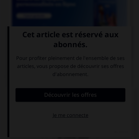

COURS DE FRANÇAIS
QUIZ
Lequel de ces mots prend deux « n » ?
un co…ifère
un coordo…ateur
un coordi…ateur