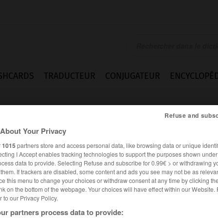
SHCARDS
TRADUCTEUR
CONJUGATEUR
ENCYCLOPÉD
Refuse and subsc
About Your Privacy
r
1015
partners store and access personal data, like browsing data or unique identif
ecting I Accept enables tracking technologies to support the purposes shown unde
ocess data to provide. Selecting Refuse and subscribe for 0.99€ > or withdrawing y
e them. If trackers are disabled, some content and ads you see may not be as relevan
ce this menu to change your choices or withdraw consent at any time by clicking t
nk on the bottom of the webpage. Your choices will have effect within our Website.
er to our Privacy Policy.
ssions
Homonymes
ur partners process data to provide: