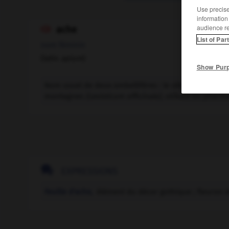
Use precise 
information
audience r
ache

List of Par
nom féminin
(latin
apium
)
Show Pur
Nom usuel de deux ombellifères : le céleri, ou ache 
montagnes
(Levisticum officinale),
utilisée en pharma

EXPRESSIONS
Feuille d'ache,
élément du décor gothique ; fleuron 