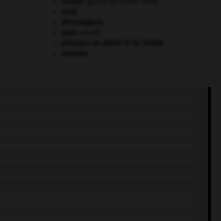
Crimée
(guerre de) [1854-1856].
Haïti
.
Mérovingiens
.
paon
.
[FAUNE]
principes de plaisir et de réalité.
synapse.