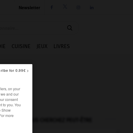
Newsletter




IE
CUISINE
JEUX
LIVRES
ribe for 0.99€ >
iers, on your
r we and our
our consent
t to you. You
he Show
 For more
VOUS CHERCHEZ PEUT-ÊTRE