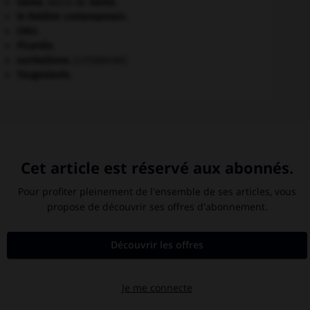
Gama
.
Vasco de
Gama
.
le théâtre contemporain.
ONU
.
Picardie
.
surréalisme.
[LITTÉRATURE]
Yougoslavie
.