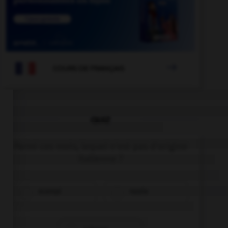

COURS DE FRANÇAIS
QUIZ
Parmi ces mots, lequel n'est pas d'origine
italienne ?
scampi
razzia