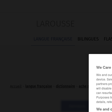
LAROUSSE
LANGUE FRANÇAISE
BILINGUES
FLA
We Care 
We and ou
device. Sel
partners pr
Accueil
>
langue française
>
dictionnaire
>
ache n.f.
will disabl
can resurfa
Purposes li
details, ref
Définitions
Expre
We and o