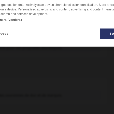
geolocation data. Actively scan device characteristics for identification. Store and
 on a device. Personalised advertising and content, advertising and content measu
esearch and services development.
tners (vendors)
poses
I 
des marais
(Apium graveolens),
et la livèche, ou ache des
cie pour ses propriétés diurétiques.
des couronnes de duc et de marquis.