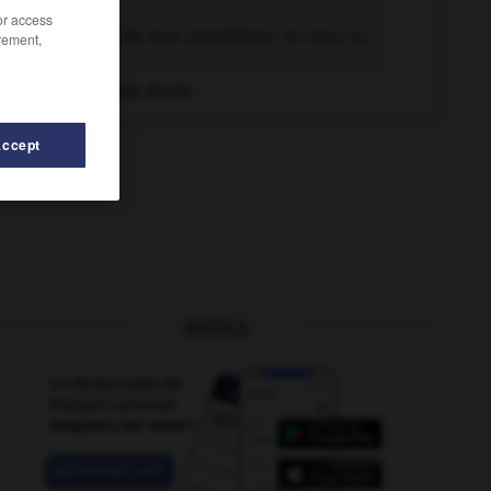
ache n.f.
/or access
Nom usuel de deux ombellifères : le céleri, ou
rement,
ache des...
Feuille d'ache
Accept
OUTILS