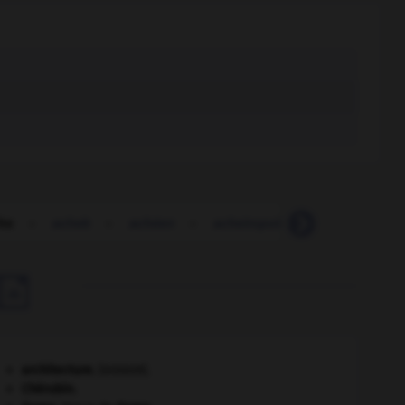
he
-
acheb
-
achéen
-
acheiropoïète
-
achélie
-

architecture.
.
[DOSSIER]
Chérubin
.