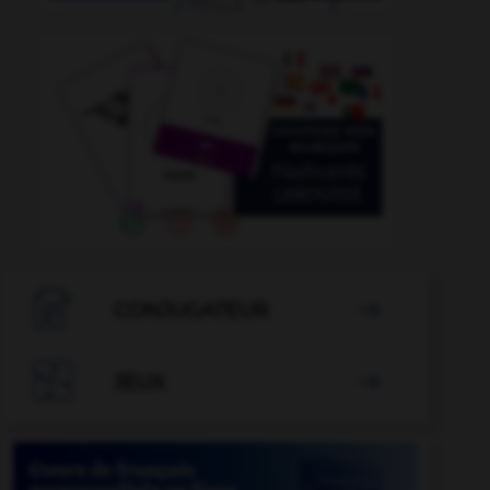
achéménide
-
acharnement
-
s_acharner
-
achat

CONJUGATEUR


JEUX
