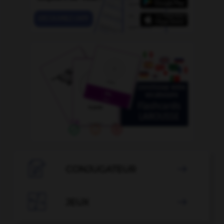

CONJUGATEUR


JEUX
