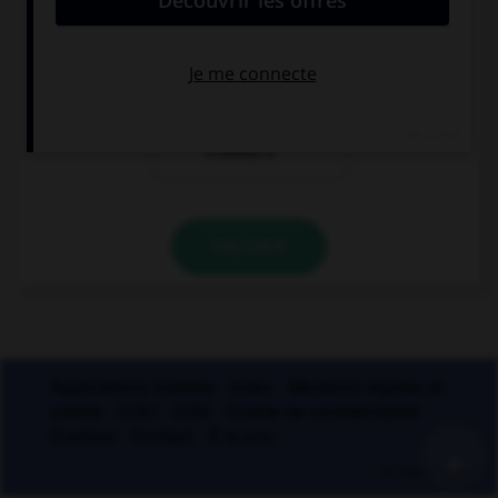
signifiant
présent de
« courageux »
« valoir »
le participe
présent de
« veiller »
VALIDER
Applications mobiles
Index
Mentions légales et
crédits
CGU
CGV
Charte de confidentialité
Cookies
Contact
À la une
+
© Larousse