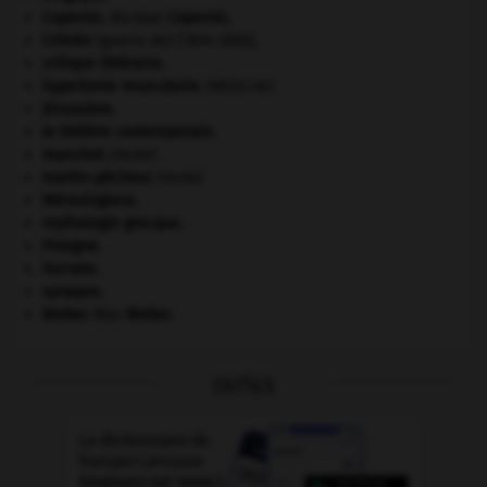
Copernic
.
Nicolas
Copernic
.
Crimée
(guerre de) [1854-1856].
critique littéraire.
hypertonie musculaire
.
[MÉDECINE]
Jérusalem
.
le théâtre contemporain.
manchot
.
[FAUNE]
martin-pêcheur
.
[FAUNE]
Mérovingiens
.
mythologie grecque.
Pologne
.
Socrate
.
synapse.
Weber
.
Max
Weber
.
OUTILS