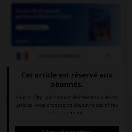

COURS DE FRANÇAIS
QUIZ
Dans l'expression « ne pas avoir un sou vaillant »,
quelle est la nature de « vaillant » ?
un adjectif
le participe