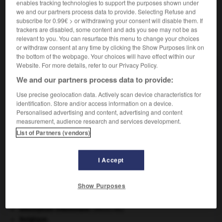
enables tracking technologies to support the purposes shown under
we and our partners process data to provide. Selecting Refuse and
subscribe for 0.99€ > or withdrawing your consent will disable them. If
trackers are disabled, some content and ads you see may not be as
relevant to you. You can resurface this menu to change your choices
VOUS CHERCHEZ PEUT-ÊTRE
or withdraw consent at any time by clicking the Show Purposes link on
the bottom of the webpage. Your choices will have effect within our
Website. For more details, refer to our Privacy Policy.
achatinidé n.m.
We and our partners process data to provide:
Mollusque gastropode pulmoné comestible des
forêts d'Afrique noire, introduit dans...
Use precise geolocation data. Actively scan device characteristics for
identification. Store and/or access information on a device.
Personalised advertising and content, advertising and content
measurement, audience research and services development.
List of Partners (vendors)
at
-
achatinelle
-
achatinidé
-
ache
-
acheb
-
I Accept

Show Purposes
À DÉCOUVRIR DANS L'ENCYCLOPÉDIE
absorption intestinale
.
[MÉDECINE]
Belgique
.