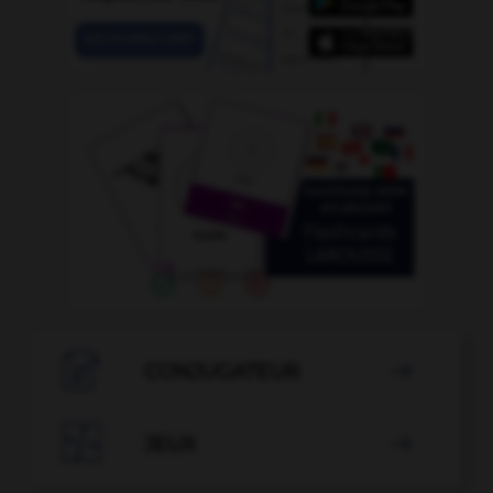

CONJUGATEUR


JEUX
