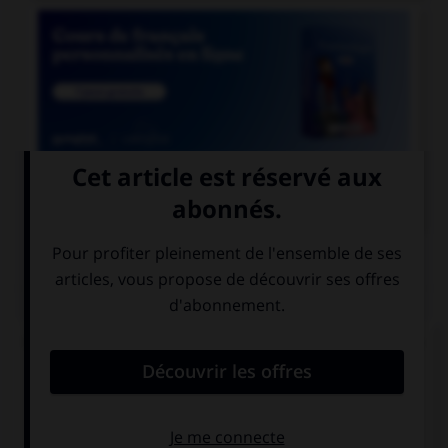

COURS DE FRANÇAIS
QUIZ
Un seul de ces trois mots n'a pas de lettre finale
muette. Lequel ?
blizzar…
cauchemar…