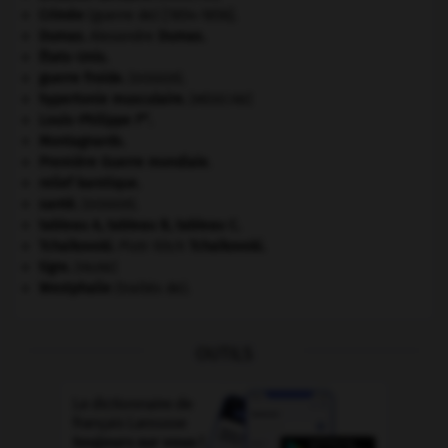
Crimée
(guerre de) [1854-1856].
Dumas
.
Alexandre
Dumas
.
États-Unis
.
guerre froide
.
.
[DOSSIER]
hypertonie musculaire
.
[MÉDECINE]
er
Louis-Philippe I
.
Montagnards.
Première Guerre mondiale
.
relief karstique.
santé.
.
[DOSSIER]
tableau A, tableau B, tableau C.
Tchaïkovski
.
Piotr Ilitch
Tchaïkovski
.
tigre
.
[FAUNE]
Westphalie
(traités de).
OUTILS