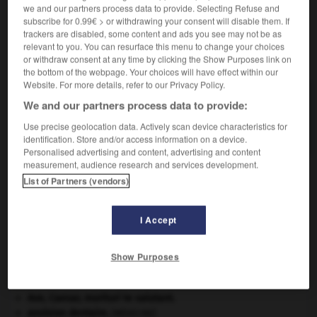
we and our partners process data to provide. Selecting Refuse and
subscribe for 0.99€ > or withdrawing your consent will disable them. If
trackers are disabled, some content and ads you see may not be as
relevant to you. You can resurface this menu to change your choices
VOUS CHERCHEZ PEUT-ÊTRE
or withdraw consent at any time by clicking the Show Purposes link on
the bottom of the webpage. Your choices will have effect within our
Website. For more details, refer to our Privacy Policy.
Pyrex n.m.
We and our partners process data to provide:
Verre à base de silice (81 %), d'acide borique
Use precise geolocation data. Actively scan device characteristics for
(12 %)...
identification. Store and/or access information on a device.
Personalised advertising and content, advertising and content
measurement, audience research and services development.
List of Partners (vendors)
e
-
pyrétothérapie
-
Pyrex
-
pyrexie
-
pyridine
-
I Accept

Show Purposes
À DÉCOUVRIR DANS L'ENCYCLOPÉDIE
Ave, Caesar, morituri te salutant
.
avulsion dentaire
.
[MÉDECINE]