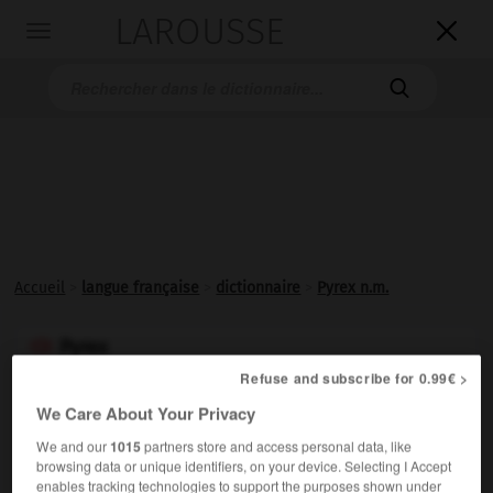
LAROUSSE

Toggle
navigation

Accueil
>
langue française
>
dictionnaire
>
Pyrex n.m.
Pyrex

nom masculin
Refuse and subscribe for 0.99€ >
(nom déposé)
We Care About Your Privacy
Verre à base de silice (81 %), d'acide borique (12 %) et
We and our
1015
partners store and access personal data, like
d'un faible pourcentage d'alumine et de soude,
browsing data or unique identifiers, on your device. Selecting I Accept
enables tracking technologies to support the purposes shown under
possédant une bonne résistance aux chocs thermiques.