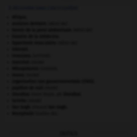
À DÉCOUVRIR DANS L'ENCYCLOPÉDIE
Afrique
.
avulsion dentaire
.
[MÉDECINE]
hernie de la paroi abdominale
.
[MÉDECINE]
histoire de la médecine.
hypertonie musculaire
.
[MÉDECINE]
Internet
.
invasions.
[HISTOIRE]
manchot
.
[FAUNE]
Mésopotamie
.
.
[DOSSIER]
morse
.
[FAUNE]
organisation non gouvernementale (ONG).
papillon de nuit
.
[FAUNE]
Stendhal
.
Henri Beyle, dit
Stendhal
.
termite
.
[FAUNE]
Van Gogh
.
Vincent
Van Gogh
.
Westphalie
(traités de).
OUTILS