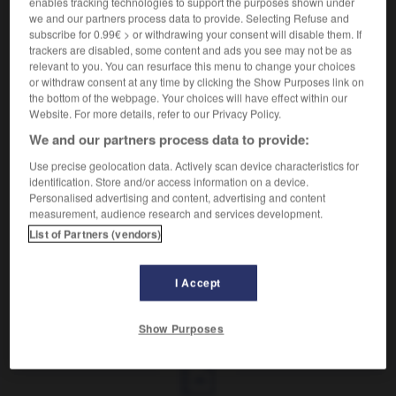
enables tracking technologies to support the purposes shown under
bourré - comble -
plein
we and our partners process data to provide. Selecting Refuse and
subscribe for 0.99€ > or withdrawing your consent will disable them. If
Contraire :
trackers are disabled, some content and ads you see may not be as
vide
relevant to you. You can resurface this menu to change your choices
or withdraw consent at any time by clicking the Show Purposes link on
the bottom of the webpage. Your choices will have effect within our
Website. For more details, refer to our Privacy Policy.
We and our partners process data to provide:
VOUS CHERCHEZ PEUT-ÊTRE
Use precise geolocation data. Actively scan device characteristics for
identification. Store and/or access information on a device.
bondé (être) v. passif
Personalised advertising and content, advertising and content
measurement, audience research and services development.
Être comble, rempli de personnes autant qu'il est
possible.
List of Partners (vendors)
I Accept
ondage
-
bonde
-
être bondé
-
bondelle
-
bondéri
Show Purposes
