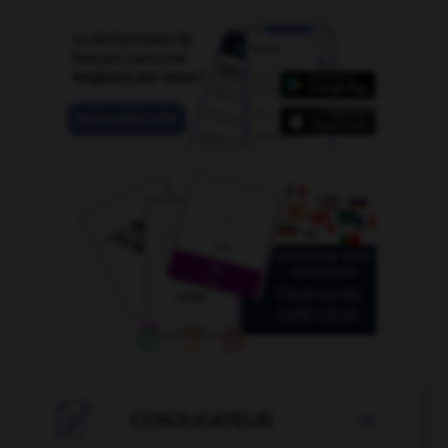

CONJUGATEUR
