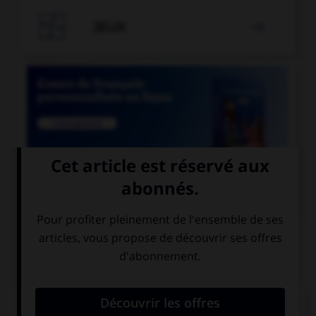

JEUX


COURS DE FRANÇAIS
QUIZ
Un seul de ces noms est masculin. Lequel ?