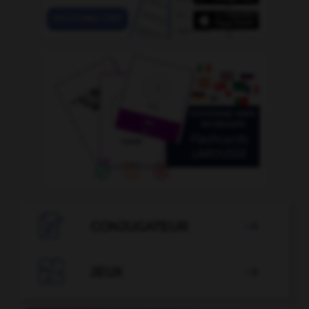

CONJUGATEUR


JEUX
