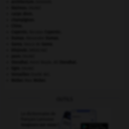
architecture.
.
[DOSSIER]
blaireau
.
[FAUNE]
carpe diem
.
champignon.
Chine
.
Copernic
.
Nicolas
Copernic
.
Dumas
.
Alexandre
Dumas
.
Gama
.
Vasco de
Gama
.
kilojoule.
[MÉDECINE]
paon
.
[FAUNE]
Stendhal
.
Henri Beyle, dit
Stendhal
.
tigre
.
[FAUNE]
Versailles
(traité de).
Weber
.
Max
Weber
.
OUTILS