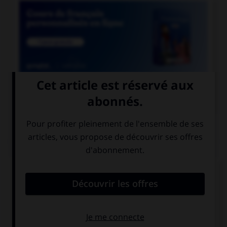

COURS DE FRANÇAIS
QUIZ
Comment doit-on écrire le mot
« para[l]é[l]épipède » ?
paraléllépipède
parallélépipède