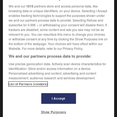
pittoresque, extraordinaire :
Une discussion épique.
We and our
1015
partners store and access personal data, like
Synonymes :
browsing data or unique identifiers, on your device. Selecting I Accept
fabuleux
-
fantastique
-
homérique
enables tracking technologies to support the purposes shown under
we and our partners process data to provide. Selecting Refuse and
subscribe for 0.99€ > or withdrawing your consent will disable them. If
trackers are disabled, some content and ads you see may not be as
relevant to you. You can resurface this menu to change your choices
VOUS CHERCHEZ PEUT-ÊTRE
or withdraw consent at any time by clicking the Show Purposes link on
the bottom of the webpage. Your choices will have effect within our
Website. For more details, refer to our Privacy Policy.
épique adj.
We and our partners process data to provide:
Propre à l'épopée.
Use precise geolocation data. Actively scan device characteristics for
Théâtre épique
identification. Store and/or access information on a device.
Personalised advertising and content, advertising and content
measurement, audience research and services development.
List of Partners (vendors)

EXPRESSIONS
I Accept
Théâtre épique,
forme dramatique définie par Brecht en
opposition au théâtre occidental traditionnel,
caractérisée par l'action et fondée sur l'identification et
Show Purposes
la distanciation.