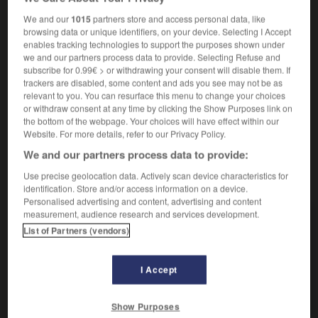
étude -
préparation
We and our
1015
partners store and access personal data, like
browsing data or unique identifiers, on your device. Selecting I Accept
Création par un organisme vivant d'un liquide
2.
enables tracking technologies to support the purposes shown under
circulant ou d'un produit de sécrétion (bile, urine, lait
we and our partners process data to provide. Selecting Refuse and
subscribe for 0.99€ > or withdrawing your consent will disable them. If
maternel).
trackers are disabled, some content and ads you see may not be as
Ensemble des opérations permettant d'extraire un
3.
relevant to you. You can resurface this menu to change your choices
métal de son minerai, puis de l'affiner pour obtenir un
or withdraw consent at any time by clicking the Show Purposes link on
métal pur.
the bottom of the webpage. Your choices will have effect within our
Website. For more details, refer to our Privacy Policy.
We and our partners process data to provide:
Use precise geolocation data. Actively scan device characteristics for
VOUS CHERCHEZ PEUT-ÊTRE
identification. Store and/or access information on a device.
Personalised advertising and content, advertising and content
measurement, audience research and services development.
élaboration n.f.
List of Partners (vendors)
Action d'élaborer un travail intellectuel ;
construction de l'esprit ; création.
I Accept
Élaboration psychique
Élaboration secondaire
Show Purposes