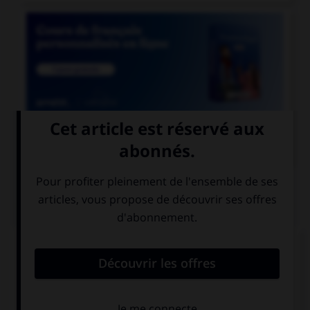

COURS DE FRANÇAIS
QUIZ
Parmi ces noms se finissant par le son [xion],
lequel est mal écrit ?
réflexion
détection