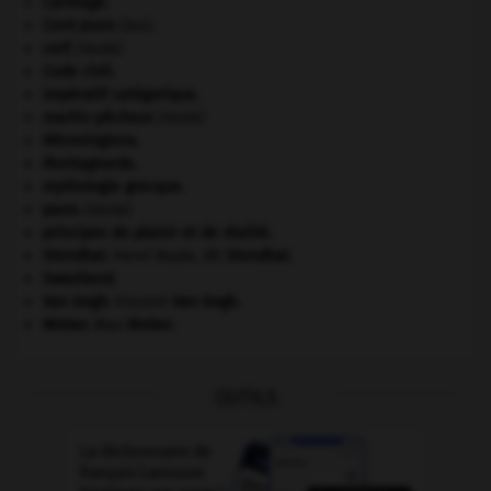
Carthage
.
Cent-Jours
(les).
cerf
.
[FAUNE]
Code civil.
impératif catégorique.
martin-pêcheur
.
[FAUNE]
Mérovingiens
.
Montagnards.
mythologie grecque.
paon
.
[FAUNE]
principes de plaisir et de réalité.
Stendhal
.
Henri Beyle, dit
Stendhal
.
Swaziland
.
Van Gogh
.
Vincent
Van Gogh
.
Weber
.
Max
Weber
.
OUTILS