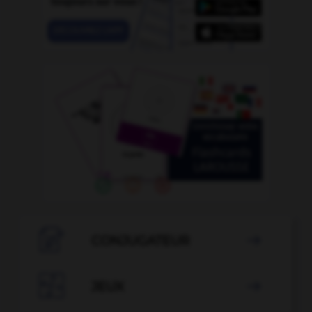

CONJUGATEUR


JEUX
