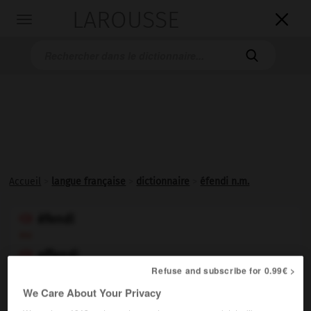
LAROUSSE

Toggle
navigation

Accueil
>
langue française
>
dictionnaire
>
éfendi n.m.
éfendi

ou
effendi

Refuse and subscribe for 0.99€ >
nom masculin
We Care About Your Privacy
(turc
efendi
)