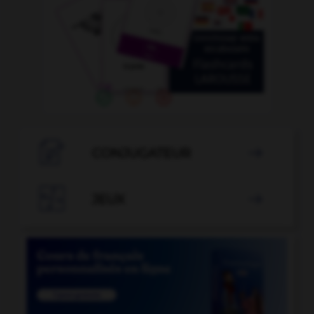

CONJUGATEUR


JEUX
