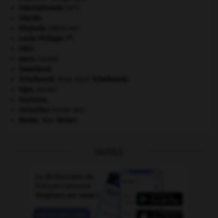
e
Internationale
(III
).
Irlande
.
kilojoule.
[MÉDECINE]
er
Louis-Philippe I
.
ONU
.
paon
.
[FAUNE]
Swaziland
.
Tchaïkovski
.
Piotr Ilitch
Tchaïkovski
.
tigre
.
[FAUNE]
tourisme.
Versailles
(traité de).
Weber
.
Max
Weber
.
OUTILS