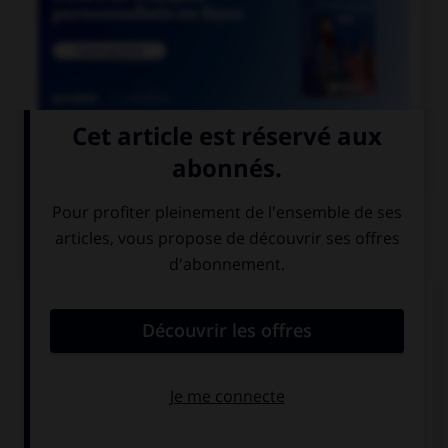

COURS DE FRANÇAIS
QUIZ
Lequel de ces mots devrait, au singulier, se
terminer par la lettre « r » ?
rebour…
parcour…