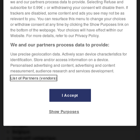
we and our partners process data to provide. Selecting Refuse and
subscribe for 0.99€ > or withdrawing your consent will disable them. If
VOUS CHERCHEZ PEUT-ÊTRE
trackers are disabled, some content and ads you see may not be as
relevant to you. You can resurface this menu to change your choices
or withdraw consent at any time by clicking the Show Purposes link on
the bottom of the webpage. Your choices will have effect within our
écouvillonner v.t.
Website. For more details, refer to our Privacy Policy.
Nettoyer avec l'écouvillon l'âme d'un canon, une
bouteille, etc.
We and our partners process data to provide:
Use precise geolocation data. Actively scan device characteristics for
identification. Store and/or access information on a device.
Personalised advertising and content, advertising and content
measurement, audience research and services development.
écouvillonnage
-
écouvillonner
-
écovolontariat
-
List of Partners (vendors)

I Accept
À DÉCOUVRIR DANS L'ENCYCLOPÉDIE
Show Purposes
Abraham
.
Afrique
.
Belgique
.
impératif catégorique.