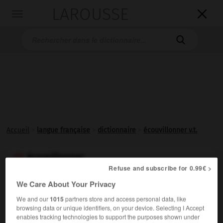
LAROUSSE

Toggle
navigation

Accueil
>
langue française
>
dictionnaire
>
écouvillonner v.t.
écouvillonner

Refuse and subscribe for 0.99€ >
verbe transitif
Conjugaison
We Care About Your Privacy
Nettoyer avec l'écouvillon l'âme d'un canon, une
We and our
1015
partners store and access personal data, like
bouteille, etc.
browsing data or unique identifiers, on your device. Selecting I Accept
enables tracking technologies to support the purposes shown under