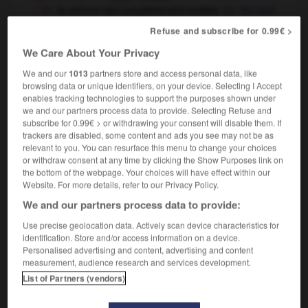
la serrure est complètement rouillée
the lock
is rusted up
Refuse and subscribe for 0.99€ >
[muscles]
(figuré)
stiff
We Care About Your Privacy
être rouillé
We and our
1013
partners store and access personal data, like
[physiquement]
to feel stiff
browsing data or unique identifiers, on your device. Selecting I Accept
[intellectuellement]
to feel a bit rusty
enables tracking technologies to support the purposes shown under
mes réflexes au volant sont un peu rouillés
we and our partners process data to provide. Selecting Refuse and
my driving reflexes are a bit rusty
subscribe for 0.99€ > or withdrawing your consent will disable them. If
trackers are disabled, some content and ads you see may not be as
botanique
[blé]
affected by rust,
rusted
relevant to you. You can resurface this menu to change your choices
[feuille]
or withdraw consent at any time by clicking the Show Purposes link on
mouldy
the bottom of the webpage. Your choices will have effect within our
Website. For more details, refer to our Privacy Policy.
We and our partners process data to provide:
nt
-
rougissement
-
rouillé
-
rouille
-
rouiller
-
Use precise geolocation data. Actively scan device characteristics for
identification. Store and/or access information on a device.
Personalised advertising and content, advertising and content
measurement, audience research and services development.

List of Partners (vendors)
FORUM