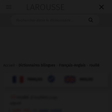
LAROUSSE

Toggle
navigation

Accueil
>
Dictionnaires bilingues
>
Français-Anglais
>
rouillé

ANGLAIS
FRANÇAIS
FRANÇAIS
ANGLAIS
rouillé
[
ruje
]
(
f
rouillée)
adjectif
[grille, clef]
,
rusty
rusted