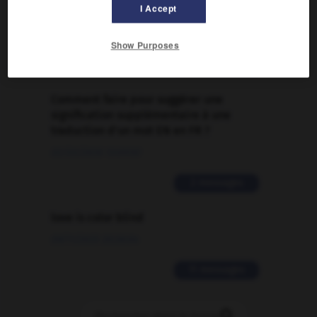
I Accept
Traduction de holdover
09/04/2026 21:43:44
Show Purposes
2 messages
Comment faire pour suggérer une
signification supplémentaire à une
traduction d'un mot EN en FR ?
02/03/2026 13:09:50
2 messages
love is color blind
09/11/2025 20:28:04
11 messages
