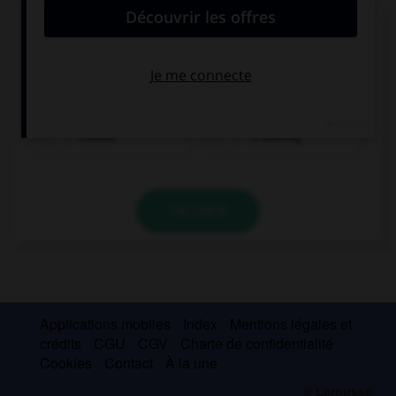
Complétez la séquence avec la proposition qui
convient.
My uncle… tomorrow so I won't be free.
comes
's coming
VALIDER
Applications mobiles
Index
Mentions légales et
crédits
CGU
CGV
Charte de confidentialité
Cookies
Contact
À la une
© Larousse