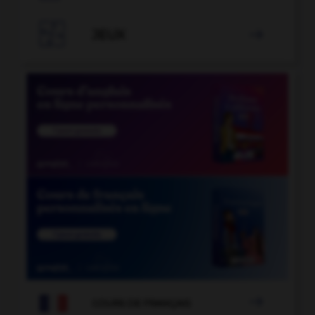

JEUX


COURS DE FRANÇAIS