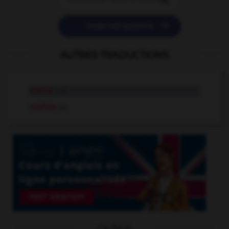

POSER UNE QUESTION
AUTRES TRADUCTIONS
rouillé
adj.
rouiller
v.t.