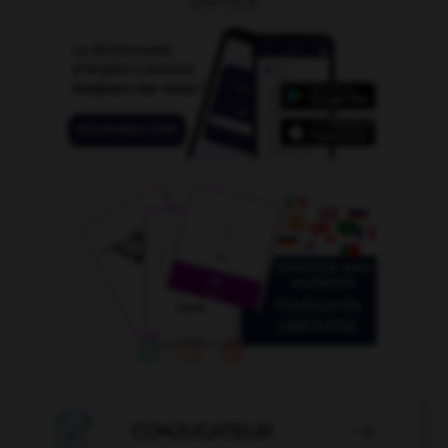
OUTILS

CONJUGATEUR
