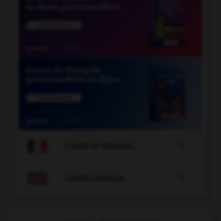

COURS DE FRANÇAIS

COURS D'ANGLAIS