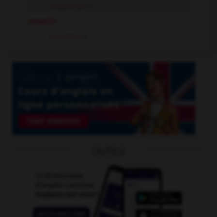
ressortir de
v.
ressortir
ressortir à
v.
OUTILS