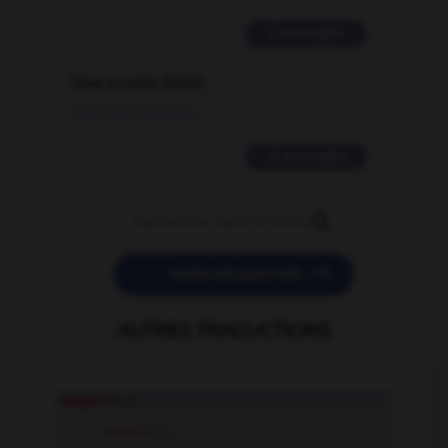
2 messages
love is color blind
09/11/2025 20:28:04
11 messages


POSER UNE QUESTION
AUTRES TRADUCTIONS
ressortir
v.t.
ressortir
v.i.