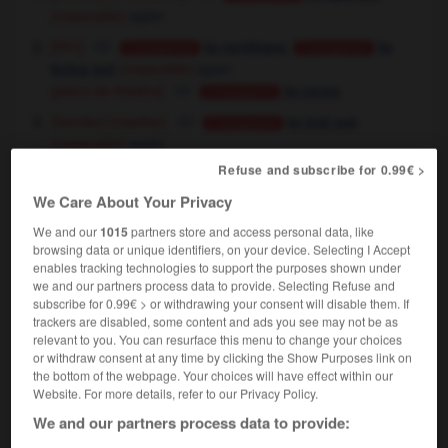
again
(separable)
[film]
,
to rerelease
to
Conjugaison
Conjugaison
again
bring out
(separable)
[pièce de théâtre]
to rerun
Conjugaison
[répéter]
(familier)
to trot out
Conjugaison
again
(separable)
tu ne vas pas ressortir cette vieille histoire ?
Refuse and subscribe for 0.99€ >
you're not going to come out with that old story again,
We Care About Your Privacy
are you ?
We and our
1015
partners store and access personal data, like
browsing data or unique identifiers, on your device. Selecting I Accept
enables tracking technologies to support the purposes shown under
ressortir
[
rəsɔrtir
]
we and our partners process data to provide. Selecting Refuse and
verbe intransitif
Conjugaison
(auxiliaire être)
subscribe for 0.99€ > or withdrawing your consent will disable them. If
trackers are disabled, some content and ads you see may not be as
[sortir de nouveau]
to
to go out
OU
Conjugaison
relevant to you. You can resurface this menu to change your choices
leave again
or withdraw consent at any time by clicking the Show Purposes link on
[sortir]
,
to leave
to go out
Conjugaison
the bottom of the webpage. Your choices will have effect within our
il n'est pas encore ressorti de chez le
Website. For more details, refer to our Privacy Policy.
médecin
he hasn't left the doctor's yet
We and our partners process data to provide:
[se détacher]
to stand out
Conjugaison