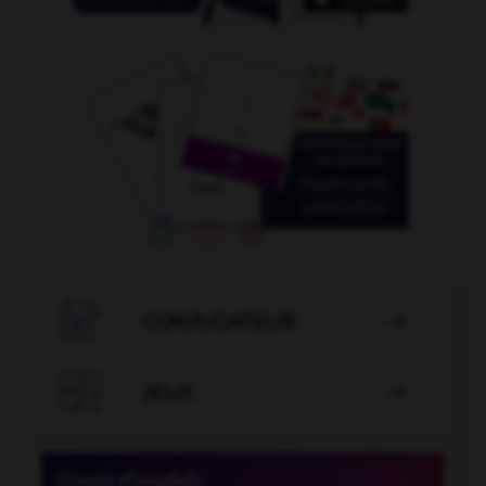

CONJUGATEUR


JEUX
