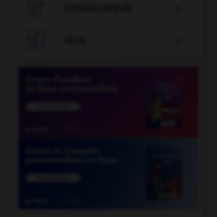

CONJUGATEUR


JEUX
