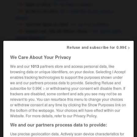
faire un rêve
to have a dream
je l'ai vu en rêve
I saw him in my
in a
OU
dream
comme dans un rêve
as if in a dream
bonne nuit, fais de beaux rêves !
good night,
sweet dreams !
psychologie
le rêve
dreams,
dreaming
Refuse and subscribe for 0.99€ >
[d'un utopiste]
,
fantasy,
pipe dream
dream
We Care About Your Privacy
mon rêve, ce serait d'aller au Japon
my
We and our
1013
partners store and access personal data, like
dream is to go to Japan,
I dream of going to Japan
browsing data or unique identifiers, on your device. Selecting I Accept
(familier)
enables tracking technologies to support the purposes shown under
le rêve
[l'idéal]
the ideal thing
we and our partners process data to provide. Selecting Refuse and
subscribe for 0.99€ > or withdrawing your consent will disable them. If
c'est/ce n'est pas le rêve
it's/it isn't ideal
trackers are disabled, some content and ads you see may not be as
relevant to you. You can resurface this menu to change your choices
or withdraw consent at any time by clicking the Show Purposes link on
de mes rêves
the bottom of the webpage. Your choices will have effect within our
Website. For more details, refer to our Privacy Policy.
locution adjectivale
We and our partners process data to provide:
de ses rêves etc
Use precise geolocation data. Actively scan device characteristics for
locution adjectivale