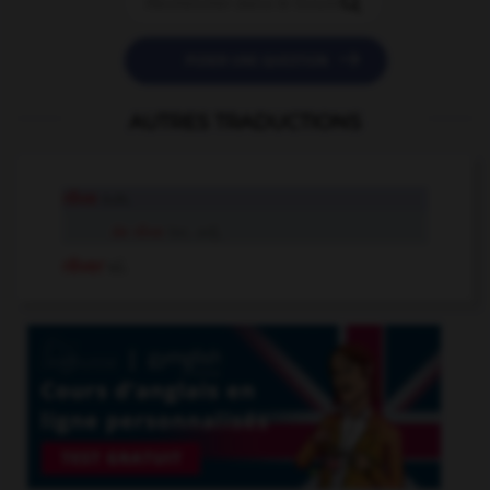


POSER UNE QUESTION
AUTRES TRADUCTIONS
rêve
n.m.
de rêve
loc. adj.
rêver
v.i.