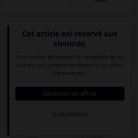
Arabe
VOIR LA DÉFINITION
Dictionnaire de français
QUIZ
Complétez la séquence avec la proposition qui
convient.
John is not at home, he … the shopping.
does
is doing