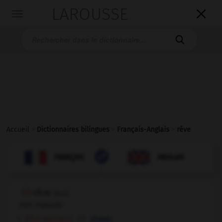
LAROUSSE

Toggle
navigation

Accueil
>
Dictionnaires bilingues
>
Français-Anglais
>
rêve

ANGLAIS
FRANÇAIS
FRANÇAIS
ANGLAIS
rêve
[
rεv
]
nom masculin
[d'un dormeur]
dream