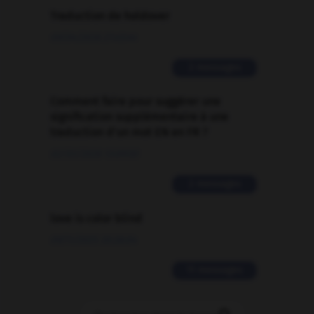
Traduction de holdover
09/04/2026 21:43:44
2 messages
Comment faire pour suggérer une
signification supplémentaire à une
traduction d'un mot EN en FR ?
02/03/2026 13:09:50
2 messages
love is color blind
09/11/2025 20:28:04
11 messages