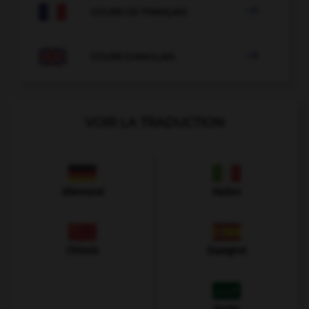

COURS DE FRANÇAIS

COURS D'ANGLAIS
VOIR LA TRADUCTION
Allemand
Italien
Chinois
Espagnol