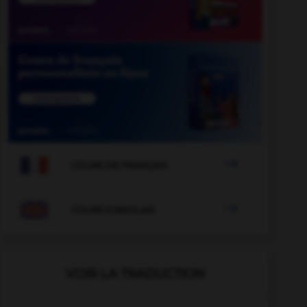

COURS DE FRANÇAIS

COURS D'ANGLAIS
VOIR LA TRADUCTION