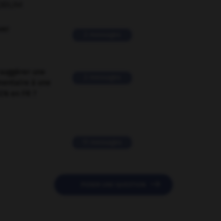
ORUM
ver
2 messages
suggérer une
2 messages
mentaire à une
EN en FR ?
11 messages

POSER UNE QUESTION