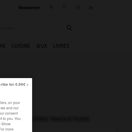
Newsletter




IE
CUISINE
JEUX
LIVRES
ribe for 0.99€ >
iers, on your
r we and our
our consent
t to you. You
AUTRES TRADUCTIONS
he Show
 For more