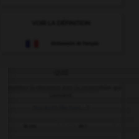
VOIR LA DÉFINITION
Dictionnaire de français
QUIZ
Complétez la séquence avec la proposition qui
convient.
You don't like ham, …?
do you
do I