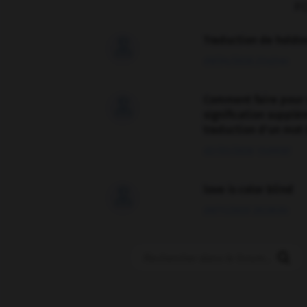
F
Traduction de holdo

09/04/2026 21:43:44
Comment faire pour 

signification supplé
traduction d'un mot 
02/03/2026 13:09:50
love is color blind

09/11/2025 20:28:04
