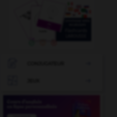

CONJUGATEUR


JEUX
