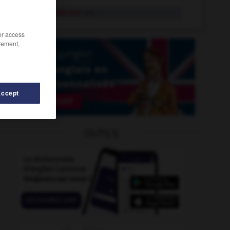
esthétiquement
adv.
/or access
rement,
Accept
OUTILS
estimatif
-
estimation
-
ester
-
ester
-
esthète
-