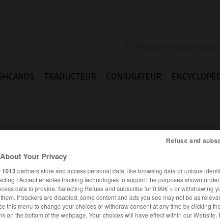
SHCARDS
TRADUCTEUR
CONJUGATEUR
ENCYCLOPÉD
Refuse and subsc
About Your Privacy
uement
r
1013
partners store and access personal data, like browsing data or unique identif
ecting I Accept enables tracking technologies to support the purposes shown unde
ocess data to provide. Selecting Refuse and subscribe for 0.99€ > or withdrawing y
e them. If trackers are disabled, some content and ads you see may not be as relevan
ce this menu to change your choices or withdraw consent at any time by clicking t
FRANÇAIS
ANGLAIS
nk on the bottom of the webpage. Your choices will have effect within our Website.