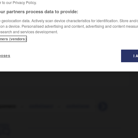
er to our Privacy Policy.
ur partners process data to provide:
geolocation data. Actively scan device characteristics for identification. Store and
 on a device. Personalised advertising and content, advertising and content measu
esearch and services development.
tners (vendors)
y
rom an aesthetic point of view
poses
I 
tically, it's a failure
quement
-
esthétisant
-
esthétisme
-
estimable
-
