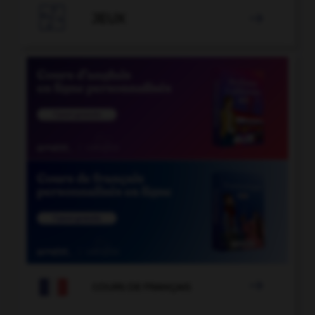

JEUX


COURS DE FRANÇAIS