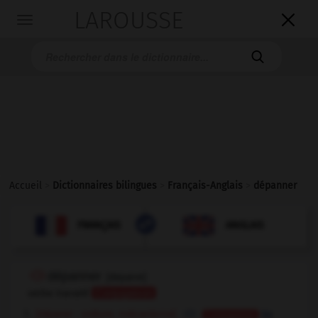
LAROUSSE

Toggle
navigation

Accueil
>
Dictionnaires bilingues
>
Français-Anglais
>
dépanner

ANGLAIS
FRANÇAIS
FRANÇAIS
ANGLAIS
dépanner
[
depane
]
verbe transitif
Conjugaison
[réparer - voiture, mécanisme]
to
Conjugaison