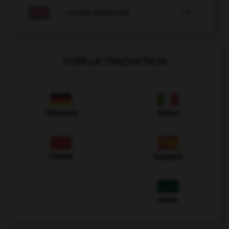

COURS D'ANGLAIS
VOIR LA TRADUCTION
Allemand
Italien
Chinois
Espagnol
Arabe