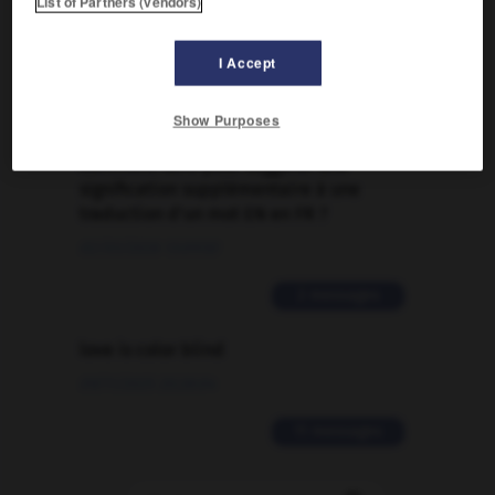
List of Partners (vendors)
Traduction de holdover
I Accept
09/04/2026 21:43:44
2 messages
Show Purposes
Comment faire pour suggérer une
signification supplémentaire à une
traduction d'un mot EN en FR ?
02/03/2026 13:09:50
2 messages
love is color blind
09/11/2025 20:28:04
11 messages