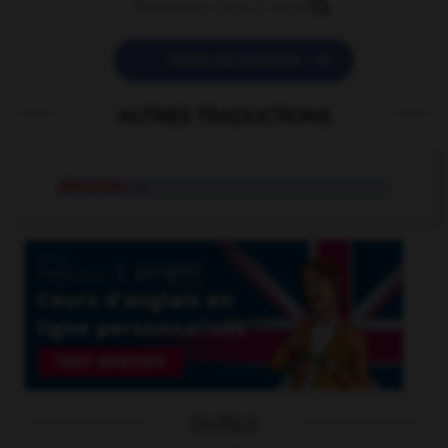


POSER UNE QUESTION
AUTRES TRADUCTIONS
dépanner
v.t.
OUTILS