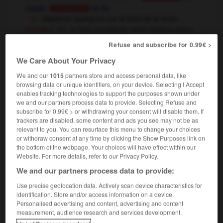
,
repair
to fix
Conjugaison
dépanner quelqu'un sur le bord de la route
to help somebody who's broken down
(familier)
on the side of the road
Refuse and subscribe for 0.99€ >
(en usage absolu)
We Care About Your Privacy
nous dépannons 24 heures sur 24
we have a
24-hour breakdown service
We and our
1015
partners store and access personal data, like
browsing data or unique identifiers, on your device. Selecting I Accept
[aider]
(familier)
to help out
Conjugaison
enables tracking technologies to support the purposes shown under
to tide over
(separable),
(separable)
we and our partners process data to provide. Selecting Refuse and
elle m'a dépanné en me prêtant sa voiture
subscribe for 0.99€ > or withdrawing your consent will disable them. If
she helped me out by lending me her car
trackers are disabled, some content and ads you see may not be as
relevant to you. You can resurface this menu to change your choices
or withdraw consent at any time by clicking the Show Purposes link on
the bottom of the webpage. Your choices will have effect within our
Website. For more details, refer to our Privacy Policy.
ue
-
dépannage
-
dépanner
-
dépanneur
-
dépare
We and our partners process data to provide:
Use precise geolocation data. Actively scan device characteristics for
identification. Store and/or access information on a device.

Personalised advertising and content, advertising and content
measurement, audience research and services development.
FORUM