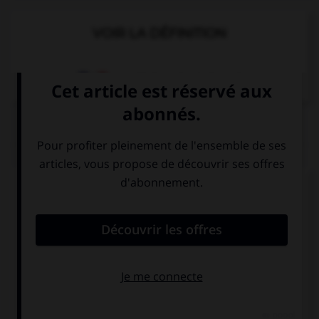
VOIR LA DÉFINITION
Dictionnaire de français
QUIZ
Complétez la séquence avec la proposition qui
convient.
“Jacob and Caleb are American.” …
“So Ian is!”
“So are Ian!”