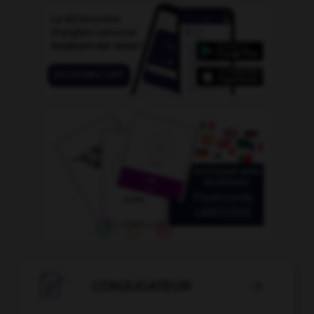

CONJUGATEUR
