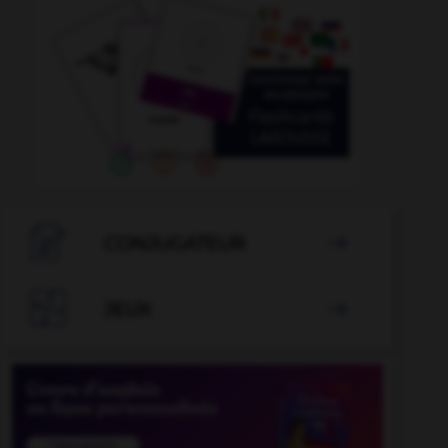

CONJUGATEUR


JEUX
