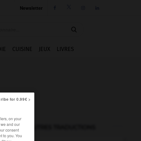
Newsletter




IE
CUISINE
JEUX
LIVRES
ribe for 0.99€ >
iers, on your
r we and our
AUTRES TRADUCTIONS
our consent
t to you. You