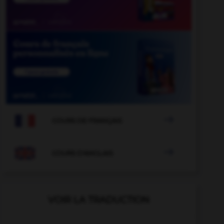

COURS DE FRANÇAIS

COURS D'ANGLAIS
VOIR LA TRADUCTION