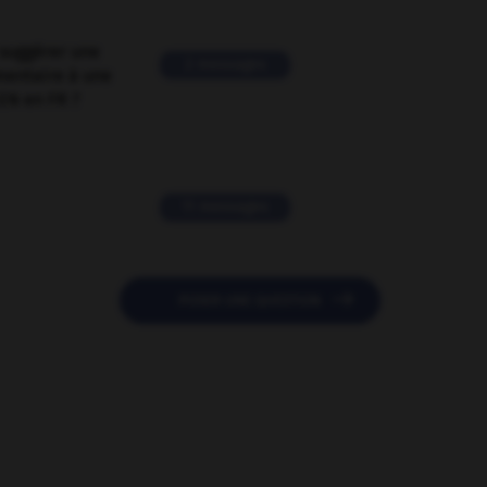
suggérer une
2 messages
mentaire à une
EN en FR ?
11 messages

POSER UNE QUESTION