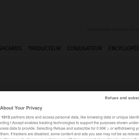
SHCARDS
TRADUCTEUR
CONJUGATEUR
ENCYCLOPÉD
Refuse and subsc
About Your Privacy
r
1013
partners store and access personal data, like browsing data or unique identif
ecting I Accept enables tracking technologies to support the purposes shown unde
ocess data to provide. Selecting Refuse and subscribe for 0.99€ > or withdrawing y
FRANÇAIS
ANGLAIS
e them. If trackers are disabled, some content and ads you see may not be as relevan