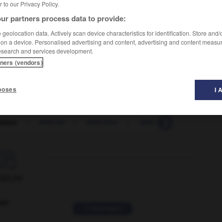
er to our Privacy Policy.
ur partners process data to provide:
geolocation data. Actively scan device characteristics for identification. Store and
 on a device. Personalised advertising and content, advertising and content measu
esearch and services development.
tners (vendors)
poses
I 
ation
-
défectif
-
défection
-
défectueusement
-

ORUM
ver
2 messages