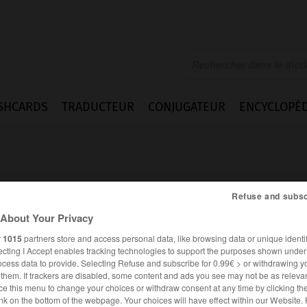
SHCARDS
TRADUCTEUR
CONJUGATEUR
ENCYCLOPÉD
Refuse and subsc
About Your Privacy
n
r
1015
partners store and access personal data, like browsing data or unique identif
ecting I Accept enables tracking technologies to support the purposes shown unde
ocess data to provide. Selecting Refuse and subscribe for 0.99€ > or withdrawing y
e them. If trackers are disabled, some content and ads you see may not be as relevan
ce this menu to change your choices or withdraw consent at any time by clicking t
FRANÇAIS
ANGLAIS
nk on the bottom of the webpage. Your choices will have effect within our Website.