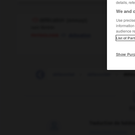
details, ref
We and o
défécation
[
defekasjɔ̃
]
Use precise 
information
nom féminin
audience r
physiologie
defecation
List of Par
Show Pur
défavorablement
-
défavorisé
-
défavoriser
-
déféc
F
Traduction de holdo

09/04/2026 21:43:44