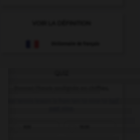
VOIR LA DÉFINITION
Dictionnaire de français
QUIZ
Donnez l'heure soulignée en chiffres.
Your tennis lesson is from ten to nine to
half
past nine
.
9:30
10:30