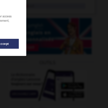
défécation
n.f.
/or access
rement,
Accept
défectueux
-
défectuosité
-
défaveur
-
défavorable
OUTILS