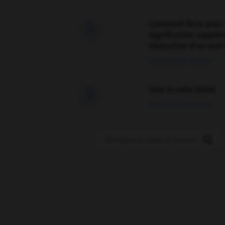
Comment faire pour 

signification supplé
traduction d'un mot 
02/03/2026 13:09:50
love is color blind

09/11/2025 20:28:04
