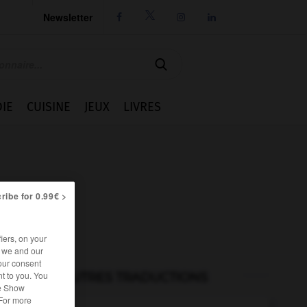
Newsletter




IE
CUISINE
JEUX
LIVRES
ribe for 0.99€ >
iers, on your
r we and our
our consent
t to you. You
AUTRES TRADUCTIONS
he Show
 For more