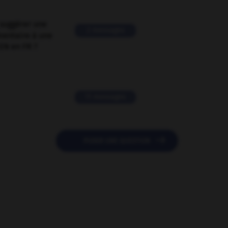
suggérer une
2 messages
mentaire à une
EN en FR ?
11 messages

POSER UNE QUESTION