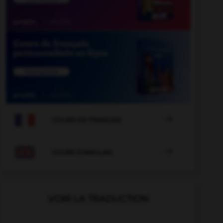

COURS DE FRANÇAIS

COURS D'ANGLAIS
VOIR LA TRADUCTION