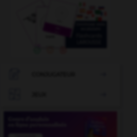

CONJUGATEUR


JEUX
