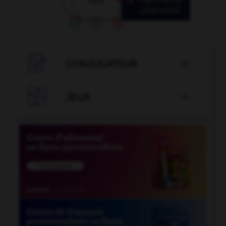

CONJUGATEUR


JEUX
