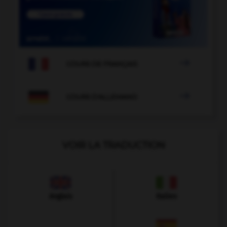

COURS DE FRANÇAIS

COURS D'ALLEMAND
VOIR LA TRADUCTION
Anglais
Italien