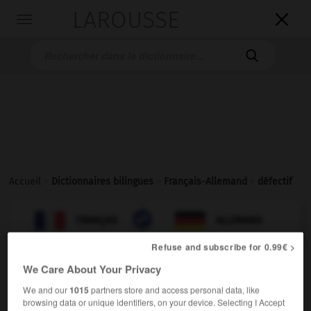
LAROUSSE

Toggle
navigation

Accueil
>
Dictionnaires bilingues
>
Français-Allemand
>
défectif

ALLEMAND
FRANÇAIS
FRANÇAIS
ALLEMAND
Refuse and subscribe for 0.99€ >
We Care About Your Privacy
défectif
[
defɛktif, iv
]
(
f
défective)
adjectif
We and our
1015
partners store and access personal data, like
browsing data or unique identifiers, on your device. Selecting I Accept
defektiv