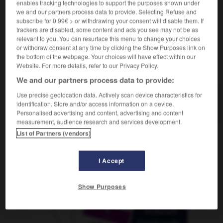
enables tracking technologies to support the purposes shown under
we and our partners process data to provide. Selecting Refuse and
subscribe for 0.99€ > or withdrawing your consent will disable them. If
trackers are disabled, some content and ads you see may not be as
able
-
défavoriser
-
défectif
-
défection
-
défectu
relevant to you. You can resurface this menu to change your choices
or withdraw consent at any time by clicking the Show Purposes link on
the bottom of the webpage. Your choices will have effect within our
Website. For more details, refer to our Privacy Policy.
AUTRES TRADUCTIONS
We and our partners process data to provide:
Use precise geolocation data. Actively scan device characteristics for
défectif
identification. Store and/or access information on a device.
Personalised advertising and content, advertising and content
measurement, audience research and services development.
List of Partners (vendors)
OUTILS
I Accept
Show Purposes