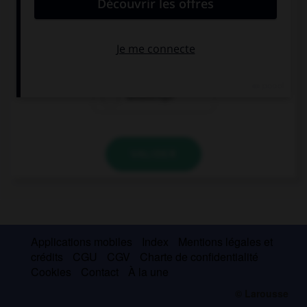
mots ?
B
i
tteschön
Bitt
e
schön
Bittesch
ö
n
VALIDER
Applications mobiles
Index
Mentions légales et
crédits
CGU
CGV
Charte de confidentialité
Cookies
Contact
À la une
© Larousse