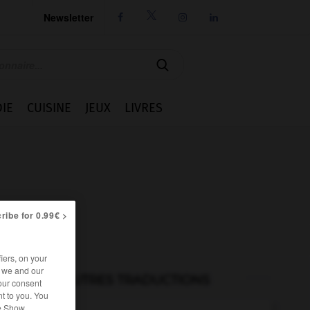
Newsletter




IE
CUISINE
JEUX
LIVRES
ribe for 0.99€ >
iers, on your
r we and our
AUTRES TRADUCTIONS
our consent
t to you. You
he Show