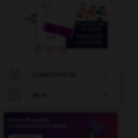

CONJUGATEUR


JEUX
