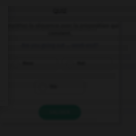
QUIZ
Complétez la séquence avec la proposition qui
convient.
Are you going out … week-end?
these
that
this
VALIDER