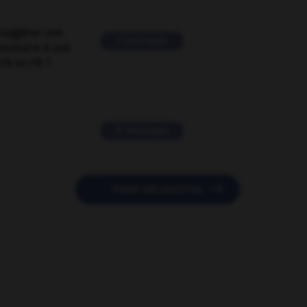
suggérer une
2 messages
mentaire à une
EN en FR ?
11 messages

POSER UNE QUESTION