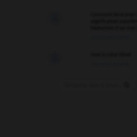
Comment faire pour 

signification supplé
traduction d'un mot 
02/03/2026 13:09:50
love is color blind

09/11/2025 20:28:04
