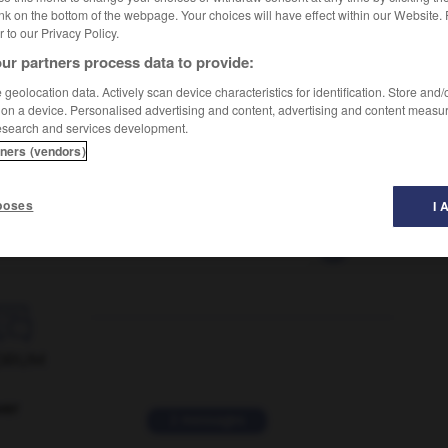
nk on the bottom of the webpage. Your choices will have effect within our Website.
er to our Privacy Policy.
ur partners process data to provide:
geolocation data. Actively scan device characteristics for identification. Store and
 on a device. Personalised advertising and content, advertising and content measu
esearch and services development.
tners (vendors)
poses
I 
oula
-
ban
-
banal
-
banalement
-
banalisation

ORUM
ver
2 messages