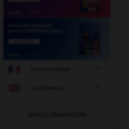

COURS DE FRANÇAIS

COURS D'ANGLAIS
VOIR LA TRADUCTION