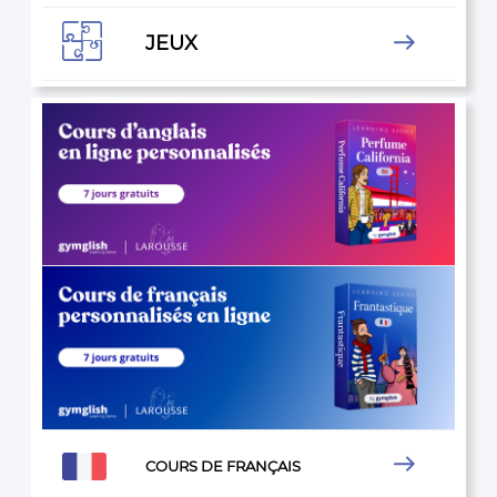

JEUX


COURS DE FRANÇAIS