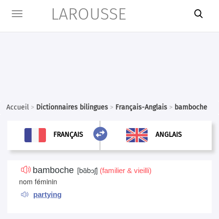
LAROUSSE

Toggle
navigation
Accueil
>
Dictionnaires bilingues
>
Français-Anglais
>
bamboche

ANGLAIS
FRANÇAIS
FRANÇAIS
ANGLAIS
bamboche
[
bɑ̃bɔʃ
]
(familier & vieilli)
nom féminin
partying