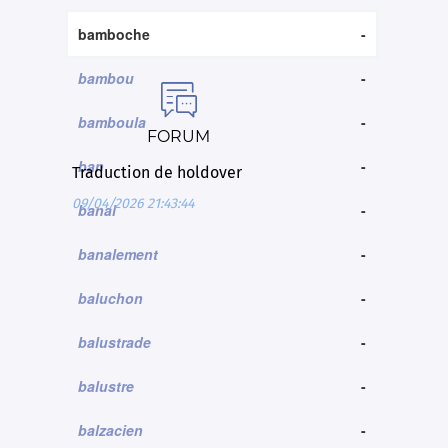
bamboche
-
bambou
-

bamboula
-
FORUM
ban
-
Traduction de holdover
09/04/2026 21:43:44
banal
-
banalement
-
baluchon
-
balustrade
-
balustre
-
balzacien
-