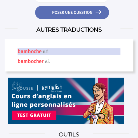

POSER UNE QUESTION
AUTRES TRADUCTIONS
bamboche
n.f.
bambocher
v.i.
OUTILS