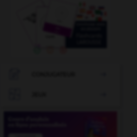

CONJUGATEUR


JEUX
