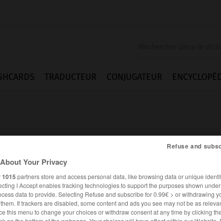
SHCARDS
TRADUCTEUR
CONJUGATEUR
ENCYCLOPÉD
Refuse and subsc
About Your Privacy
r
1015
partners store and access personal data, like browsing data or unique identif
ecting I Accept enables tracking technologies to support the purposes shown unde
ocess data to provide. Selecting Refuse and subscribe for 0.99€ > or withdrawing y
e them. If trackers are disabled, some content and ads you see may not be as relevan
ANGLAIS
FRANÇAIS
ce this menu to change your choices or withdraw consent at any time by clicking t
nk on the bottom of the webpage. Your choices will have effect within our Website.