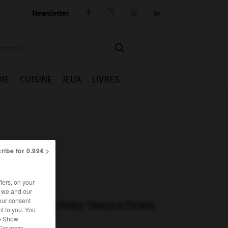
Newsletter




IE
CUISINE
JEUX
LIVRES
ribe for 0.99€ >
iers, on your
r we and our
our consent
AUTRES TRADUCTIONS
t to you. You
he Show
 For more