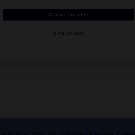
es et crédits
CGU
CGV
Charte de confidentialité
Cookie