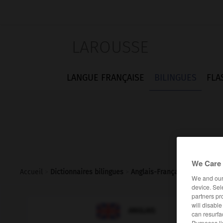
LAROUSSE
LANGUE FRANÇAISE
BILINGUES
FLA
We Care 
Accueil
>
Dictionnaires bilingues
>
Anglais-Français
>
rectify
We and ou
device. Sel
partners pr
will disabl

FRANÇAIS
ANGLAIS
can resurfa
Purposes li