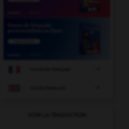

COURS DE FRANÇAIS

COURS D'ANGLAIS
VOIR LA TRADUCTION