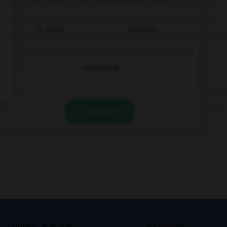
is never
never is
never he is
VALIDER
s
Contact
À la une
© Larousse