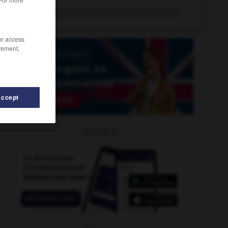
rectify
tr.v.
/or access
rement,
Accept
OUTILS
ectory
-
rectal
-
rectangle
-
rectangular
-
rectifiab