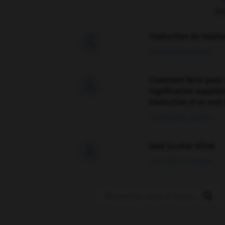
F
Traduction de holdo

09/04/2026 21:43:44
Comment faire pour 

signification supplé
traduction d'un mot 
02/03/2026 13:09:50
love is color blind

09/11/2025 20:28:04
