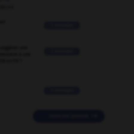
ORUM
ver
2 messages
suggérer une
2 messages
mentaire à une
EN en FR ?
11 messages

POSER UNE QUESTION