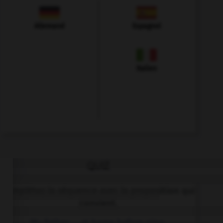
Allemand
Espagnol
Italien
QUIZ
Complétez la séquence avec la proposition qui
convient.
My father … at home before nine.