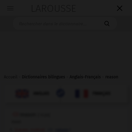
LAROUSSE

Toggle
navigation

Accueil
>
Dictionnaires bilingues
>
Anglais-Français
>
reason

FRANÇAIS
ANGLAIS
ANGLAIS
FRANÇAIS
reason
[
ˈri:zn
]
noun
[cause, motive]
f
raison