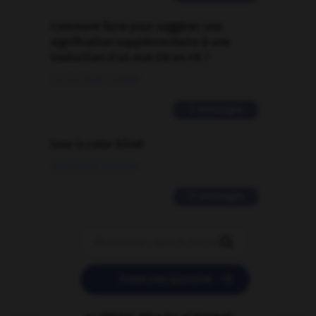
Comment faire pour suggérer une
signification supplémentaire à une
traduction d'un mot EN en FR ?
02/03/2026 13:09:50
2 messages
love is color blind
09/11/2025 20:28:04
11 messages


POSER UNE QUESTION