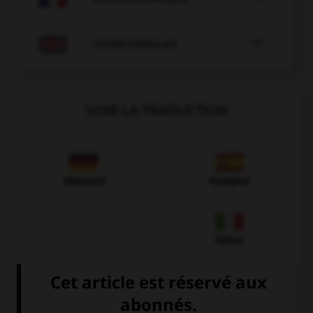

COURS D'ANGLAIS
VOIR LA TRADUCTION
Allemand
Espagnol
Italien