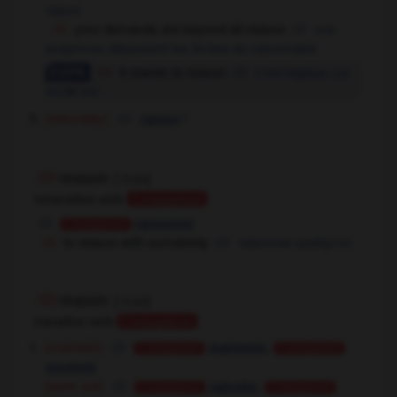
raison
your demands are beyond all reason
vos
exigences dépassent les limites du raisonnable
it stands to reason
c'est logique,
ça
va de soi
[rationality]
f
raison
reason
[
ˈri:zn
]
intransitive verb
Conjugaison
raisonner
Conjugaison
to reason with somebody
raisonner quelqu'un
reason
[
ˈri:zn
]
transitive verb
Conjugaison
[maintain]
,
maintenir
Conjugaison
Conjugaison
soutenir
[work out]
,
calculer
Conjugaison
Conjugaison