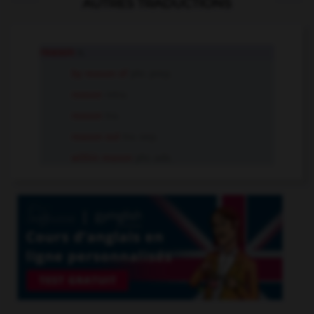
AUTRES TRADUCTIONS
reason
n.
by reason of
phr. prep.
reason
intr.v.
reason
tr.v.
reason out
tr.v. sep.
within reason
phr. adv.