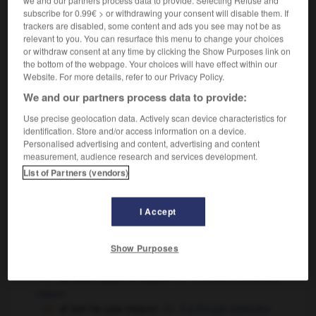
we and our partners process data to provide. Selecting Refuse and
je l'ai choisi pour la simple et bonne raison qu'il me
subscribe for 0.99€ > or withdrawing your consent will disable them. If
trackers are disabled, some content and ads you see may not be as
plaisait
relevant to you. You can resurface this menu to change your choices
but that's the only reason I came !
mais c'est
or withdraw consent at any time by clicking the Show Purposes link on
pour ça que je suis venue !
the bottom of the webpage. Your choices will have effect within our
that's no reason to get annoyed
ce n'est pas
Website. For more details, refer to our Privacy Policy.
une raison pour s'énerver
We and our partners process data to provide:
all the more reason for trying again
to try
OR
again
raison de plus pour réessayer
Use precise geolocation data. Actively scan device characteristics for
identification. Store and/or access information on a device.
for reasons best known to herself
pour des
Personalised advertising and content, advertising and content
raisons qu'elle est seule à connaître
measurement, audience research and services development.
for some reason (or other)
pour une raison
List of Partners (vendors)
ou pour une autre
give me one good reason why I should believe
you !
donne-moi une bonne raison de te croire !
I Accept
they were upset, and with (good) reason
ils
étaient bouleversés, et à juste titre
Show Purposes
[common sense]
f
raison
he won't listen to reason
il refuse d'entendre
raison
at last he saw reason
il a fini par entendre