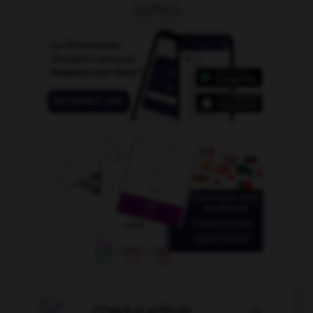
OUTILS

CONJUGATEUR
