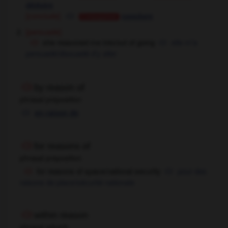
déduire
[conclude]
conclure
Conjugaison
[persuade]
she reasoned me into/out of going
elle m'a
persuadé/dissuadé d'y aller
by reason of
phrasal preposition
en raison de
for reasons of
phrasal preposition
for reasons of space/national security
pour des
raisons de place/sécurité nationale
within reason
phrasal adverb