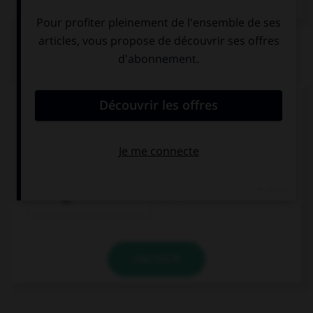
QUIZ
Complétez la séquence avec la proposition qui
convient.
Pupils … shout in the corridors.
are not allowed
be allowed to
to
VALIDER