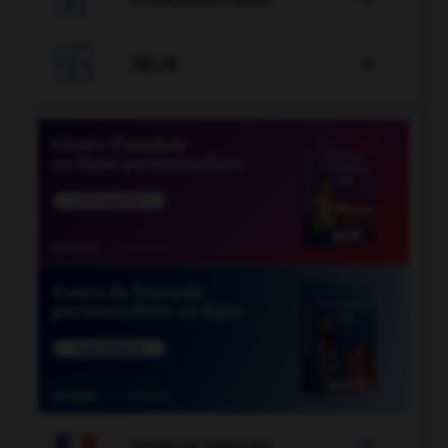

JEUX


COURS DE FRANÇAIS