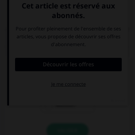
QUIZ
Que veut dire le mot
genau
?
Exact !
Bravo !
Attention !
VALIDER