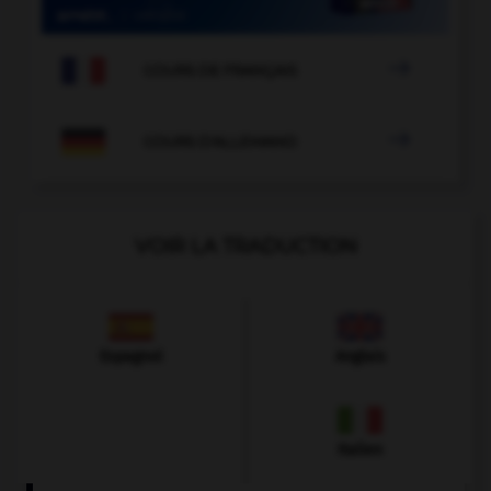

COURS DE FRANÇAIS

COURS D'ALLEMAND
VOIR LA TRADUCTION
Espagnol
Anglais
Italien