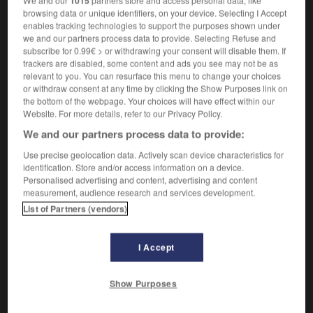
We and our
1015
partners store and access personal data, like
es ist etw da
il y a qqch
browsing data or unique identifiers, on your device. Selecting I Accept
enables tracking technologies to support the purposes shown under
[anwesend sein, leben]
être là
we and our partners process data to provide. Selecting Refuse and
gleich wieder da sein
revenir tout de suite
subscribe for 0.99€ > or withdrawing your consent will disable them. If
trackers are disabled, some content and ads you see may not be as
[eingetreten sein]
se présenter
Conjugaison
relevant to you. You can resurface this menu to change your choices
noch nie da gewesen
qui ne s'est jamais
or withdraw consent at any time by clicking the Show Purposes link on
présenté
(
f
présentée)
the bottom of the webpage. Your choices will have effect within our
Website. For more details, refer to our Privacy Policy.
[wach sein]
(umgangsprachlich)
We and our partners process data to provide:
geistig voll da sein
être en pleine possession
de ses moyens
Use precise geolocation data. Actively scan device characteristics for
identification. Store and/or access information on a device.
Personalised advertising and content, advertising and content
measurement, audience research and services development.
Dasein
(ohne Plural)
List of Partners (vendors)
das
[Leben]
f
existence
I Accept
[Anwesenheit]
f
présence
Show Purposes