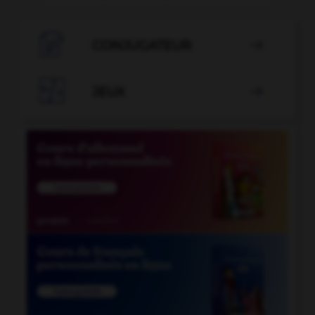

CONJUGATEUR


JEUX
